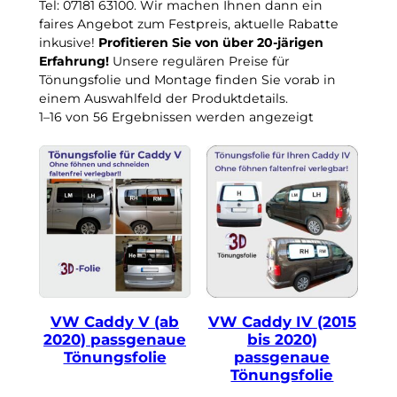
Tel: 07181 63100. Wir machen Ihnen dann ein
S
faires Angebot zum Festpreis, aktuelle Rabatte
i
inkusive!
Profitieren Sie von über 20-järigen
Erfahrung!
Unsere regulären Preise für
e
Tönungsfolie und Montage finden Sie vorab in
e
einem Auswahlfeld der Produktdetails.
i
1–16 von 56 Ergebnissen werden angezeigt
n
e
K
a
t
e
g
o
r
i
VW Caddy V (ab
VW Caddy IV (2015
2020) passgenaue
bis 2020)
e
Tönungsfolie
passgenaue
Tönungsfolie