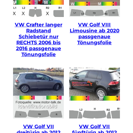
VW Crafter langer
VW Golf VIII
Radstand
Limousine ab 2020
Schiebetür nur
passgenaue
RECHTS 2006 bis
Tönungsfolie
2016 passgenaue
Tönungsfolie
VW Golf VII
VW Golf VII
dreitürig ab 2012
fünftürig ab 2012