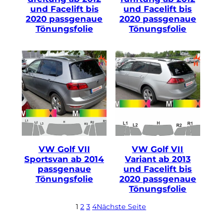
und Facelift bis
und Facelift bis
2020 passgenaue
2020 passgenaue
Tönungsfolie
Tönungsfolie
VW Golf VII
VW Golf VII
Sportsvan ab 2014
Variant ab 2013
passgenaue
und Facelift bis
Tönungsfolie
2020 passgenaue
Tönungsfolie
1
2
3
4
Nächste Seite