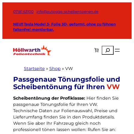
Zum
Inhalt
07181 63100
|
info@autoglas-scheibentoenen.de
springen
NEU!! Tesla Model 3- Folie 3D- geformt, ohne zu föhnen
faltenfrei montierbar.
Suchen
Startseite
»
Shop
»
VW
VW
W
Scheibentönung der Profiklasse:
Hier finden Sie
passgenaue Tönungsfolie für Ihren VW.
ä
Technische Daten zur Folienauswahl, Preise und
h
Lieferumfang finden Sie in den Produktdetails.
l
Wenn Sie aber Ihr Fahrzeug gleich noch
e
professionell tönen lassen wollen: Rufen Sie an:
n