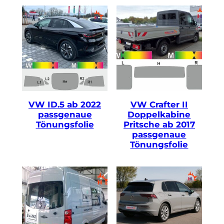
VW ID.5 ab 2022
VW Crafter II
passgenaue
Doppelkabine
Tönungsfolie
Pritsche ab 2017
passgenaue
Tönungsfolie