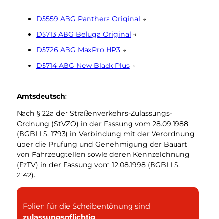
Fotogalerie Tönungsfolien
Profitipp Scheibentönung
D5559 ABG Panthera Original
→
Tönungsfolie montieren
D5713 ABG Beluga Original
→
Montage Vorbereitung
D5726 ABG MaxPro HP3
→
Tönungsfolie anbringen
D5714 ABG New Black Plus
→
Tönungsfolie formen
Tönungsfolien Sortiment
Amtsdeutsch:
Werksgetönte Scheiben
Nach § 22a der Straßenverkehrs-Zulassungs-
aufwerten
Ordnung (StVZO) in der Fassung vom 28.09.1988
(BGBI I S. 1793) in Verbindung mit der Verordnung
über die Prüfung und Genehmigung der Bauart
von Fahrzeugteilen sowie deren Kennzeichnung
(FzTV) in der Fassung vom 12.08.1998 (BGBI I S.
2142).
Folien für die Scheibentönung sind
zulassungspflichtig