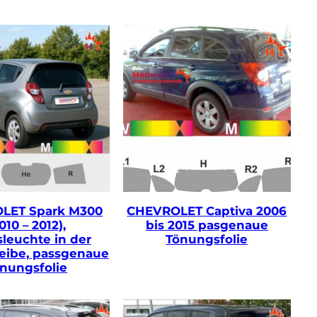
LET Spark M300
CHEVROLET Captiva 2006
010 – 2012),
bis 2015 pasgenaue
leuchte in der
Tönungsfolie
eibe, passgenaue
nungsfolie