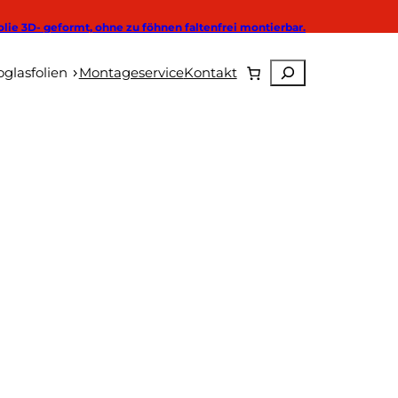
olie 3D- geformt, ohne zu föhnen faltenfrei montierbar.
Suchen
Autoglasfolien
glasfolien
Montageservice
Kontakt