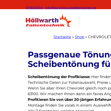
Zum
07181 63100
|
info@autoglas-scheibentoenen.de
Inhalt
springen
Startseite
»
Shop
»
CHEVROLE
W
Scheibentönung der Profiklasse:
Hier finden
Technische Daten zur Folienauswahl, Preise 
ä
Wenn Sie aber Ihren Chevrolet gleich noch pro
h
63100. Wir machen Ihnen dann ein faires Ang
Profitieren Sie von über 20-järigen Erfahrun
l
Montage finden Sie vorab in einem Auswahlfe