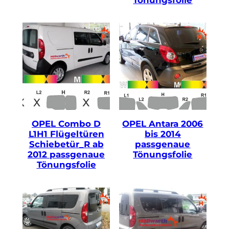
OPEL Combo D
OPEL Antara 2006
L1H1 Flügeltüren
bis 2014
Schiebetür_R ab
passgenaue
2012 passgenaue
Tönungsfolie
Tönungsfolie