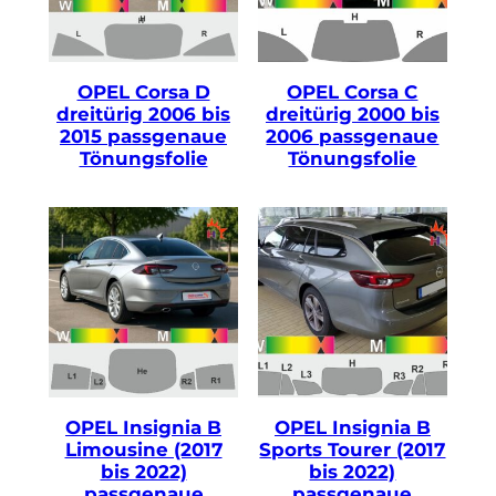
OPEL Corsa D
OPEL Corsa C
dreitürig 2006 bis
dreitürig 2000 bis
2015 passgenaue
2006 passgenaue
Tönungsfolie
Tönungsfolie
OPEL Insignia B
OPEL Insignia B
Limousine (2017
Sports Tourer (2017
bis 2022)
bis 2022)
passgenaue
passgenaue