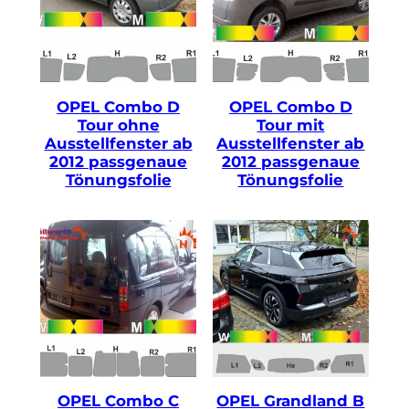
OPEL Combo D
OPEL Combo D
Tour ohne
Tour mit
Ausstellfenster ab
Ausstellfenster ab
2012 passgenaue
2012 passgenaue
Tönungsfolie
Tönungsfolie
OPEL Combo C
OPEL Grandland B