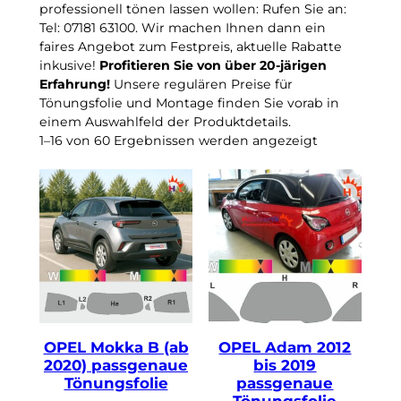
e
professionell tönen lassen wollen: Rufen Sie an:
n
Tel: 07181 63100. Wir machen Ihnen dann ein
S
faires Angebot zum Festpreis, aktuelle Rabatte
i
inkusive!
Profitieren Sie von über 20-järigen
Erfahrung!
Unsere regulären Preise für
e
Tönungsfolie und Montage finden Sie vorab in
e
einem Auswahlfeld der Produktdetails.
i
1–16 von 60 Ergebnissen werden angezeigt
n
e
K
a
t
e
g
o
r
i
OPEL Mokka B (ab
OPEL Adam 2012
2020) passgenaue
bis 2019
e
Tönungsfolie
passgenaue
Tönungsfolie