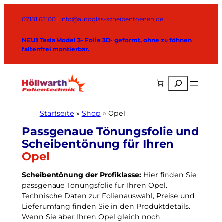
Zum
Inhalt
07181 63100
|
info@autoglas-scheibentoenen.de
springen
NEU!! Tesla Model 3- Folie 3D- geformt, ohne zu föhnen
faltenfrei montierbar.
Suchen
Startseite
»
Shop
»
Opel
Opel
W
Scheibentönung der Profiklasse:
Hier finden Sie
passgenaue Tönungsfolie für Ihren Opel.
ä
Technische Daten zur Folienauswahl, Preise und
h
Lieferumfang finden Sie in den Produktdetails.
l
Wenn Sie aber Ihren Opel gleich noch