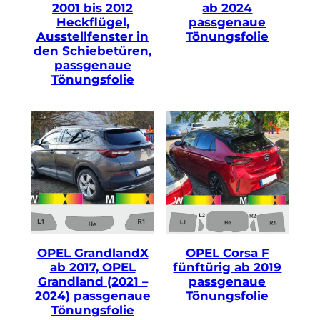
2001 bis 2012
ab 2024
Heckflügel,
passgenaue
Ausstellfenster in
Tönungsfolie
den Schiebetüren,
passgenaue
Tönungsfolie
OPEL GrandlandX
OPEL Corsa F
ab 2017, OPEL
fünftürig ab 2019
Grandland (2021 –
passgenaue
2024) passgenaue
Tönungsfolie
Tönungsfolie