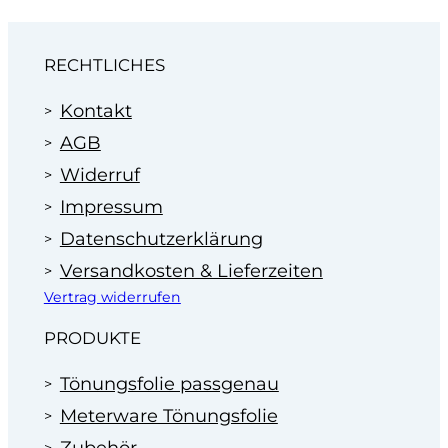
Wir machen Ihnen dann ein faires Angebot zum
Festpreis.
Profitieren Sie von unserer Erfahrung
RECHTLICHES
im Bereich der Scheibentönung in
Autohäusern seit 1995.
Kontakt
AGB
Widerruf
Impressum
Datenschutzerklärung
Versandkosten & Lieferzeiten
Vertrag widerrufen
PRODUKTE
Tönungsfolie passgenau
Meterware Tönungsfolie
Zubehör