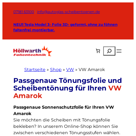
Zum
Inhalt
07181 63100
|
info@autoglas-scheibentoenen.de
springen
NEU!! Tesla Model 3- Folie 3D- geformt, ohne zu föhnen
faltenfrei montierbar.
Suchen
Startseite
»
Shop
»
VW
»
VW Amarok
VW
Amarok
Passgenaue Sonnenschutzfolie für Ihren VW
Amarok
Sie möchten die Scheiben mit Tönungsfolie
bekleben? In unserem Online-Shop können Sie
zwischen verschiedenen Tönungsstufen wählen.