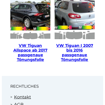
Wir machen Ihnen dann ein faires Angebot zum
Festpreis.
Profitieren Sie von unserer Erfahrung
im Bereich der Scheibentönung in
Autohäusern seit 1995.
VW Tiguan
VW Tiguan I 2007
Allspace ab 2017
bis 2016
passgenaue
passgenaue
Tönungsfolie
Tönungsfolie
RECHTLICHES
Kontakt
AGB