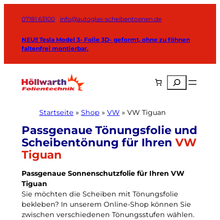
Zum
Inhalt
07181 63100
|
info@autoglas-scheibentoenen.de
springen
NEU!! Tesla Model 3- Folie 3D- geformt, ohne zu föhnen
faltenfrei montierbar.
Suchen
Startseite
»
Shop
»
VW
»
VW Tiguan
VW
Tiguan
Passgenaue Sonnenschutzfolie für Ihren VW
Tiguan
Sie möchten die Scheiben mit Tönungsfolie
bekleben? In unserem Online-Shop können Sie
zwischen verschiedenen Tönungsstufen wählen.