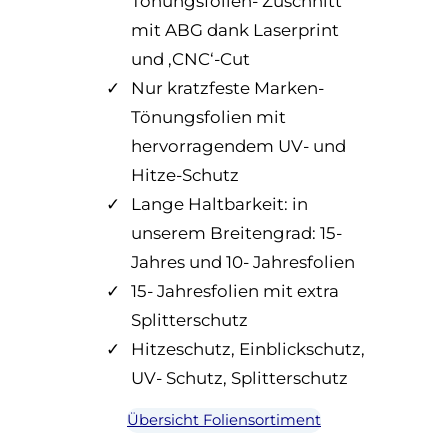
Scheibentönen
Tönungsfolien- Zuschnitt
Preis
unsere
n
e
von
fairen
t
mit ABG dank Laserprint
p
im
Farbstofffolie
Festpreise
a
r
und ‚CNC‘-Cut
NewBlackPlus
und
g
Frühling
ei
Nur kratzfeste Marken-
tönen
e
s
Sie
Tönungsfolien mit
p
a
jetzt
r
hervorragendem UV- und
n
Ihre
ei
fr
Hitze-Schutz
Scheiben
s
a
bei
Lange Haltbarkeit: in
a
g
Höllwarth
unserem Breitengrad: 15-
n
e
Folientechnik
fr
Jahres und 10- Jahresfolien
n
a
15- Jahresfolien mit extra
Im
g
Splitterschutz
Winter
e
sind
Hitzeschutz, Einblickschutz,
n
passgenaue
UV- Schutz, Splitterschutz
Folienzuschnitte
und
Übersicht Foliensortiment
Folienmontagen