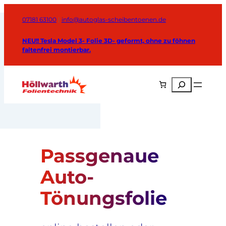
Zum
Inhalt
07181 63100
|
info@autoglas-scheibentoenen.de
springen
NEU!! Tesla Model 3- Folie 3D- geformt, ohne zu föhnen
faltenfrei montierbar.
Suchen
Passgenaue
Auto-
Tönungsfolie