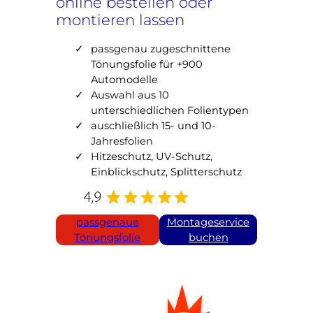
online bestellen oder
montieren lassen
passgenau zugeschnittene
Tönungsfolie für +900
Automodelle
Auswahl aus 10
unterschiedlichen Folientypen
auschließlich 15- und 10-
Jahresfolien
Hitzeschutz, UV-Schutz,
Einblickschutz, Splitterschutz
Winter-
passgenaue
Montageservice
Rabattpreise
Tönungsfolie
buchen
Scheiben
tönen
lassen