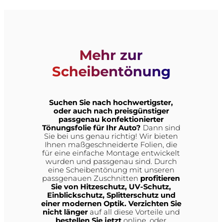
um
19
%
günstiger!!!
Mehr zur
Scheibentönung
Suchen Sie nach hochwertigster,
oder auch nach preisgünstiger
passgenau konfektionierter
Tönungsfolie für Ihr Auto?
Dann sind
Sie bei uns genau richtig! Wir bieten
Ihnen maßgeschneiderte Folien, die
für eine einfache Montage entwickelt
wurden und passgenau sind. Durch
eine Scheibentönung mit unseren
passgenauen Zuschnitten
profitieren
Sie von Hitzeschutz, UV-Schutz,
Einblickschutz, Splitterschutz und
einer modernen Optik. Verzichten Sie
nicht länger
auf all diese Vorteile und
bestellen Sie jetzt
online, oder