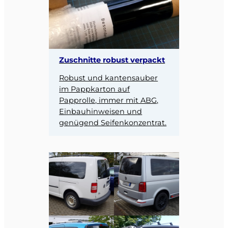
Zuschnitte
robust verpackt
Robust und kantensauber
im Pappkarton auf
Papprolle, immer mit ABG,
Einbauhinweisen und
genügend Seifenkonzentrat.