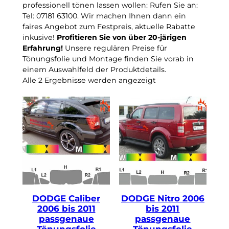
e
professionell tönen lassen wollen: Rufen Sie an:
n
Tel: 07181 63100. Wir machen Ihnen dann ein
S
faires Angebot zum Festpreis, aktuelle Rabatte
i
inkusive!
Profitieren Sie von über 20-järigen
Erfahrung!
Unsere regulären Preise für
e
Tönungsfolie und Montage finden Sie vorab in
e
einem Auswahlfeld der Produktdetails.
i
Alle 2 Ergebnisse werden angezeigt
n
e
K
a
t
e
g
o
r
i
DODGE Caliber
DODGE Nitro 2006
2006 bis 2011
bis 2011
e
passgenaue
passgenaue
Tönungsfolie
Tönungsfolie