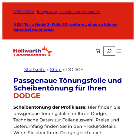
Zum
Inhalt
07181 63100
|
info@autoglas-scheibentoenen.de
springen
NEU!! Tesla Model 3- Folie 3D- geformt, ohne zu föhnen
faltenfrei montierbar.
Suchen
Startseite
»
Shop
»
DODGE
DODGE
W
Scheibentönung der Profiklasse:
Hier finden Sie
passgenaue Tönungsfolie für Ihren Dodge.
ä
Technische Daten zur Folienauswahl, Preise und
h
Lieferumfang finden Sie in den Produktdetails.
l
Wenn Sie aber Ihren Dodge gleich noch