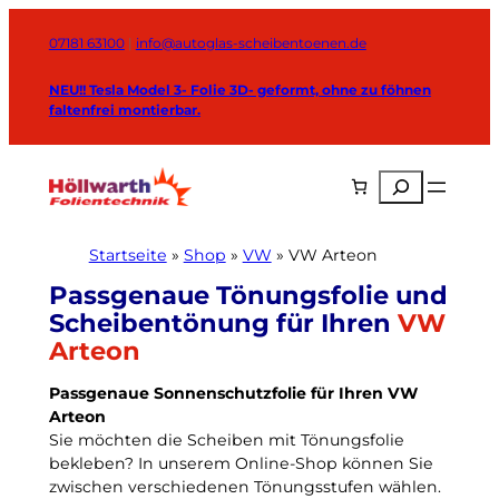
Zum
Inhalt
07181 63100
|
info@autoglas-scheibentoenen.de
springen
NEU!! Tesla Model 3- Folie 3D- geformt, ohne zu föhnen
faltenfrei montierbar.
Suchen
Startseite
»
Shop
»
VW
»
VW Arteon
VW
Arteon
Passgenaue Sonnenschutzfolie für Ihren VW
Arteon
Sie möchten die Scheiben mit Tönungsfolie
bekleben? In unserem Online-Shop können Sie
zwischen verschiedenen Tönungsstufen wählen.