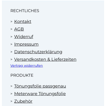
Wir machen Ihnen dann ein faires Angebot zum
Festpreis.
RECHTLICHES
Profitieren Sie von unserer Erfahrung
im Bereich der Scheibentönung in
Kontakt
Autohäusern seit 1995.
AGB
Widerruf
Impressum
Datenschutzerklärung
Versandkosten & Lieferzeiten
Vertrag widerrufen
PRODUKTE
Tönungsfolie passgenau
Meterware Tönungsfolie
Zubehör