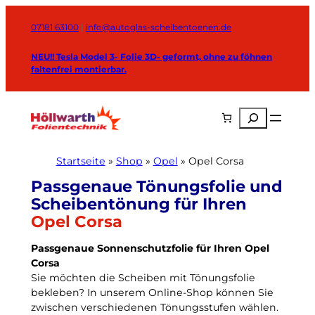
Zum
Inhalt
07181 63100
|
info@autoglas-scheibentoenen.de
springen
NEU!! Tesla Model 3- Folie 3D- geformt, ohne zu föhnen
faltenfrei montierbar.
Suchen
Startseite
»
Shop
»
Opel
»
Opel Corsa
Opel Corsa
Passgenaue Sonnenschutzfolie für Ihren Opel
Corsa
Sie möchten die Scheiben mit Tönungsfolie
bekleben? In unserem Online-Shop können Sie
zwischen verschiedenen Tönungsstufen wählen.