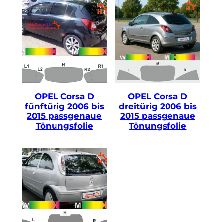
Wir machen Ihnen dann ein faires Angebot zum
Festpreis.
Profitieren Sie von unserer Erfahrung
im Bereich der Scheibentönung in
Autohäusern seit 1995.
OPEL Corsa D
OPEL Corsa D
fünftürig 2006 bis
dreitürig 2006 bis
2015 passgenaue
2015 passgenaue
Tönungsfolie
Tönungsfolie