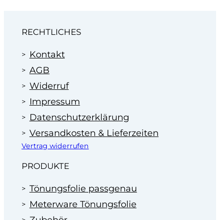
Wir machen Ihnen dann ein faires Angebot zum
Festpreis.
Profitieren Sie von unserer Erfahrung
RECHTLICHES
im Bereich der Scheibentönung in
Autohäusern seit 1995.
Kontakt
AGB
Widerruf
Impressum
Datenschutzerklärung
Versandkosten & Lieferzeiten
Vertrag widerrufen
PRODUKTE
Tönungsfolie passgenau
Meterware Tönungsfolie
Zubehör