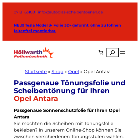
Zum
Inhalt
07181 63100
|
info@autoglas-scheibentoenen.de
springen
NEU!! Tesla Model 3- Folie 3D- geformt, ohne zu föhnen
faltenfrei montierbar.
Suchen
Startseite
»
Shop
»
Opel
»
Opel Antara
Opel Antara
Passgenaue Sonnenschutzfolie für Ihren Opel
Antara
Sie möchten die Scheiben mit Tönungsfolie
bekleben? In unserem Online-Shop können Sie
zwischen verschiedenen Tönungsstufen wählen.