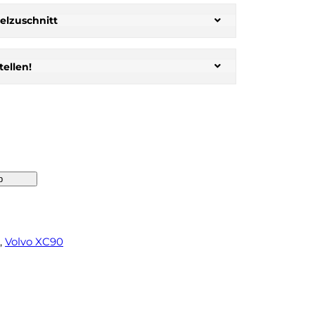
elzuschnitt
ellen!
b
, 
Volvo XC90