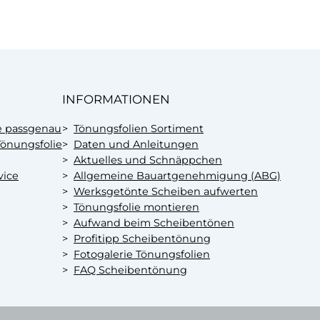
e
T
ö
n
u
n
INFORMATIONEN
g
s
e passgenau
Tönungsfolien Sortiment
f
önungsfolie
Daten und Anleitungen
o
Aktuelles und Schnäppchen
l
vice
Allgemeine Bauartgenehmigung (ABG)
i
Werksgetönte Scheiben aufwerten
Tönungsfolie montieren
e
Aufwand beim Scheibentönen
M
Profitipp Scheibentönung
e
Fotogalerie Tönungsfolien
n
FAQ Scheibentönung
g
e