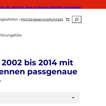
olie 3D- geformt, ohne zu föhnen faltenfrei montierbar.
Suchen
Autoglasfolien
glasfolien
Montageservice
Kontakt
Tönungsfolie
2002 bis 2014 mit
tennen passgenaue
e