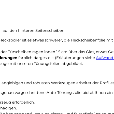
c
2
h
0
k
0
e
2
i
b
n
auf den hinteren Seitenscheiben!
i
N
s
eckspoiler ist es etwas schwerer, die Heckscheibenfolie mi
a
2
c
0
der Türscheiben ragen innen 1,5 cm über das Glas, etwas Ge
h
1
derungen
farblich dargestellt (Erläuterungen siehe
Aufwand 
t
4
zeuge mit unseren Tönungsfolien abgebildet.
f
m
r
i
o
t
s
langlebigen und robusten Werkzeugen arbeitet der Profi, es 
S
t
c
genau vorgeschnittene Auto-Tönungsfolie bietet Ihnen ein 
u
h
n
eug erforderlich.
e
t
chädigen.
i
e
fön hervorragend, um eine blasen- und faltenfreie Verlegu