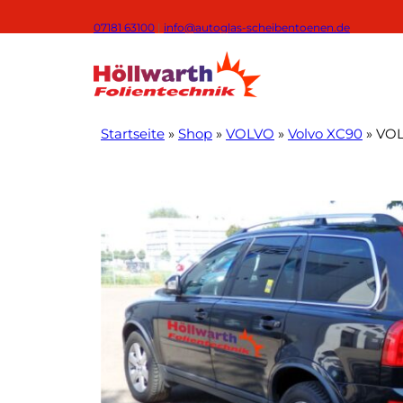
Zum
07181 63100
|
info@autoglas-scheibentoenen.de
Inhalt
springen
Startseite
»
Shop
»
VOLVO
»
Volvo XC90
»
VOL