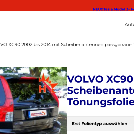
NEU!! Tesla Model 3- F
Auto
VO XC90 2002 bis 2014 mit Scheibenantennen passgenaue 
VOLVO XC90 
Scheibenan
Tönungsfoli
Erst Folientyp auswählen
H
e