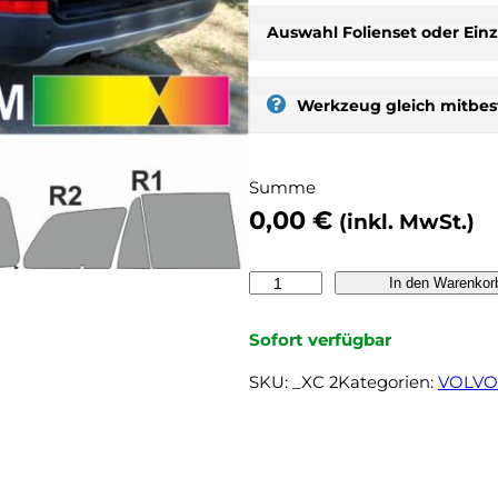
r
Auswahl Folienset oder Einz
b
s
t
Werkzeug gleich mitbest
:
s
e
Summe
l
0,00
€
b
(inkl. MwSt.)
e
r
V
In den Warenkor
t
O
ö
L
Sofort verfügbar
n
V
e
SKU:
_XC 2
Kategorien:
VOLVO
O
n
X
,
C
n
9
o
0