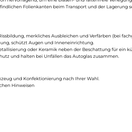
b
r
pfindlichen Folienkanten beim Transport und der Lagerung sc
e
–
n
3
a
G
n
r
t
, Rissbildung, merkliches Ausbleichen und Verfärben (bei fac
a
e
lung, schützt Augen und Inneneinrichtung.
d
n
Metallisierung oder Keramik neben der Beschattung für ein kü
C
n
rschutz und halten bei Unfällen das Autoglas zusammen.
!
e
n
p
kzeug und Konfektionierung nach Ihrer Wahl.
a
schen Hinweisen
s
s
g
e
n
a
u