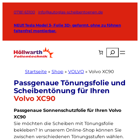
Zum
Inhalt
07181 63100
|
info@autoglas-scheibentoenen.de
springen
NEU!! Tesla Model 3- Folie 3D- geformt, ohne zu föhnen
faltenfrei montierbar.
Suchen
Startseite
»
Shop
»
VOLVO
»
Volvo XC90
Volvo XC90
Passgenaue Sonnenschutzfolie für Ihren Volvo
XC90
Sie möchten die Scheiben mit Tönungsfolie
bekleben? In unserem Online-Shop können Sie
zwischen verschiedenen Tönungsstufen wählen.