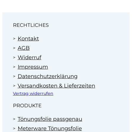
Wir machen Ihnen dann ein faires Angebot zum
Festpreis.
Profitieren Sie von unserer Erfahrung
im Bereich der Scheibentönung in
RECHTLICHES
Autohäusern seit 1995.
Kontakt
AGB
Widerruf
Impressum
Datenschutzerklärung
Versandkosten & Lieferzeiten
Vertrag widerrufen
PRODUKTE
Tönungsfolie passgenau
Meterware Tönungsfolie