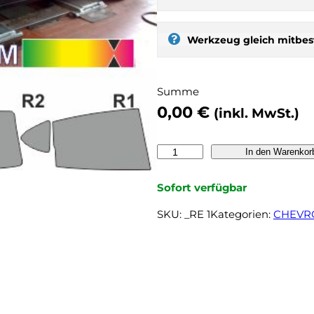
s
t
Werkzeug gleich mitbest
:
s
e
Summe
l
0,00
€
b
(inkl. MwSt.)
e
r
C
In den Warenkor
t
H
ö
E
Sofort verfügbar
n
V
e
SKU:
_RE 1
Kategorien:
CHEVR
R
n
O
,
L
n
E
o
T
c
R
h
e