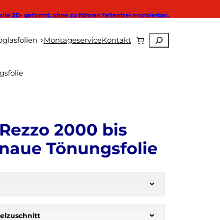
olie 3D- geformt, ohne zu föhnen faltenfrei montierbar.
Suchen
Autoglasfolien
glasfolien
Montageservice
Kontakt
sfolie
ezzo 2000 bis
naue Tönungsfolie
elzuschnitt