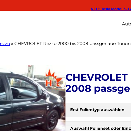
NEU!! Tesla Model 3- F
Auto
Rezzo
»
CHEVROLET Rezzo 2000 bis 2008 passgenaue Tönung
CHEVROLET R
2008 passge
Erst Folientyp auswählen
H
e
r
Auswahl Folienset oder Einz
b