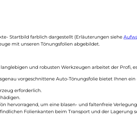
k
z
e
z
i
o
n
2
N
0
te- Startbild farblich dargestellt (Erläuterungen siehe
Aufwa
a
0
zeuge mit unseren Tönungsfolien abgebildet.
c
0
h
b
t
i
f
langlebigen und robusten Werkzeugen arbeitet der Profi, es 
s
r
2
genau vorgeschnittene Auto-Tönungsfolie bietet Ihnen ein 
o
0
s
eug erforderlich.
0
t
chädigen.
8
u
fön hervorragend, um eine blasen- und faltenfreie Verlegu
p
n
pfindlichen Folienkanten beim Transport und der Lagerung sc
a
t
s
e
s
r
g
–