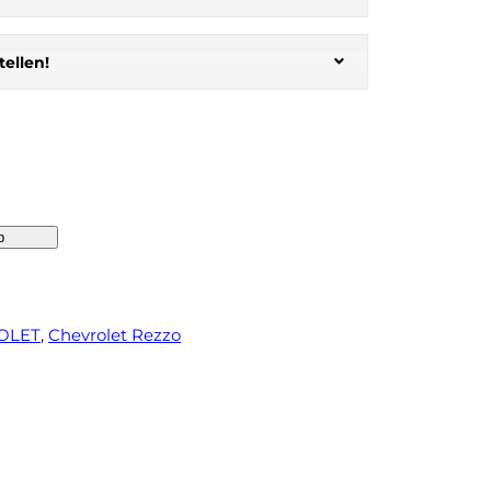
ellen!
b
OLET
, 
Chevrolet Rezzo