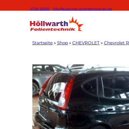
Zum
07181 63100
|
info@autoglas-scheibentoenen.de
Inhalt
springen
Startseite
»
Shop
»
CHEVROLET
»
Chevrolet 