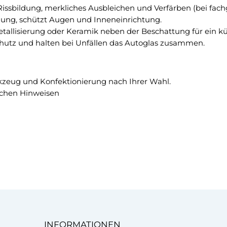
e
, Rissbildung, merkliches Ausbleichen und Verfärben (bei fac
3
n
lung, schützt Augen und Inneneinrichtung.
G
a
Metallisierung oder Keramik neben der Beschattung für ein kü
r
u
rschutz und halten bei Unfällen das Autoglas zusammen.
a
e
d
T
C
ö
!
kzeug und Konfektionierung nach Ihrer Wahl.
n
schen Hinweisen
u
n
g
s
f
o
l
i
e
M
e
INFORMATIONEN
n