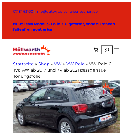
Zum
Inhalt
07181 63100
|
info@autoglas-scheibentoenen.de
springen
NEU!! Tesla Model 3- Folie 3D- geformt, ohne zu föhnen
faltenfrei montierbar.
Suchen
Startseite
»
Shop
»
VW
»
VW Polo
»
VW Polo 6
Typ AW ab 2017 und 7R ab 2021 passgenaue
Tönungsfolie