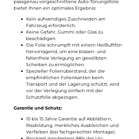
3
passgenau vorgeschnittene Auto-Tönungsfolie
p
G
bietet Ihnen ein optimales Ergebnis:
a
r
s
Kein aufwendiges Zuschneiden am
a
s
Fahrzeug erforderlich.
d
g
Keine Gefahr, Gummi oder Glas zu
C
e
beschädigen.
!
n
Die Folie schrumpft mit einem Heißluftfön
a
hervorragend, um eine blasen- und
u
faltenfreie Verlegung an gewölbten
e
Scheiben zu ermöglichen.
T
Spezieller Folienüberstand, der die
ö
empfindlichen Folienkanten beim
n
Transport und der Lagerung schützt, wird
u
vor der Verlegung einfach mit der
n
Schutzfolie abgezogen.
g
s
Garantie und Schutz:
f
10 bis 15 Jahre Garantie auf Abblättern,
o
Rissbildung, merkliches Ausbleichen und
l
Verfärben (bei fachgerechter Montage).
i
Blockiert mindestens 98% der UV-