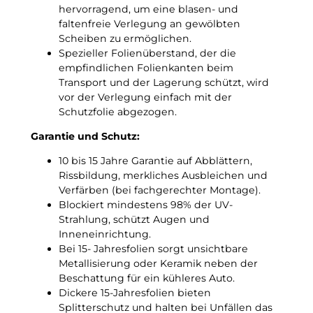
n
hervorragend, um eine blasen- und
!
a
faltenfreie Verlegung an gewölbten
u
Scheiben zu ermöglichen.
e
Spezieller Folienüberstand, der die
T
empfindlichen Folienkanten beim
ö
Transport und der Lagerung schützt, wird
n
vor der Verlegung einfach mit der
u
Schutzfolie abgezogen.
n
g
Garantie und Schutz:
s
10 bis 15 Jahre Garantie auf Abblättern,
f
Rissbildung, merkliches Ausbleichen und
o
Verfärben (bei fachgerechter Montage).
l
Blockiert mindestens 98% der UV-
i
Strahlung, schützt Augen und
e
Inneneinrichtung.
M
Bei 15- Jahresfolien sorgt unsichtbare
e
Metallisierung oder Keramik neben der
n
Beschattung für ein kühleres Auto.
g
Dickere 15-Jahresfolien bieten
e
Splitterschutz und halten bei Unfällen das