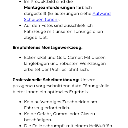
N
Im Produktbild sind die
n
a
Montageanforderungen
farblich
t
c
dargestellt (Erläuterungen siehe
Aufwand
B
h
Scheiben tönen
).
4
t
Auf den Fotos sind ausschließlich
1
f
Fahrzeuge mit unseren Tönungsfolien
9
r
abgebildet.
9
o
3
Empfohlenes Montagewerkzeug:
s
b
t
Eckenrakel und Gold Corner: Mit diesen
i
u
langlebigen und robusten Werkzeugen
s
n
arbeitet der Profi, es lohnt sich.
1
t
9
e
Professionelle Scheibentönung:
Unsere
9
r
passgenau vorgeschnittene Auto-Tönungsfolie
7
–
bietet Ihnen ein optimales Ergebnis:
p
3
a
Kein aufwendiges Zuschneiden am
G
s
Fahrzeug erforderlich.
r
s
Keine Gefahr, Gummi oder Glas zu
a
g
beschädigen.
d
e
Die Folie schrumpft mit einem Heißluftfön
C