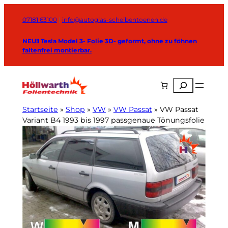
Zum
Inhalt
07181 63100
|
info@autoglas-scheibentoenen.de
springen
NEU!! Tesla Model 3- Folie 3D- geformt, ohne zu föhnen
faltenfrei montierbar.
Suchen
Startseite
»
Shop
»
VW
»
VW Passat
»
VW Passat
Variant B4 1993 bis 1997 passgenaue Tönungsfolie