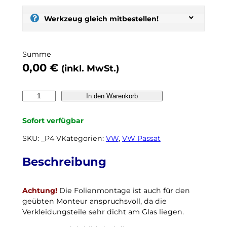
:
s
Werkzeug gleich mitbestellen!
e
l
b
Summe
e
0,00
€
(inkl. MwSt.)
r
t
ö
V
In den Warenkorb
n
W
e
P
Sofort verfügbar
n
a
,
s
SKU:
_P4 V
Kategorien:
VW
, 
VW Passat
n
s
o
a
Beschreibung
c
t
h
V
k
Achtung!
Die Folienmontage ist auch für den
a
e
geübten Monteur anspruchsvoll, da die
r
i
Verkleidungsteile sehr dicht am Glas liegen.
i
n
a