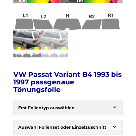
VW Passat Variant B4 1993 bis
1997 passgenaue
Tönungsfolie
H
e
Erst Folientyp auswählen
r
b
s
Auswahl Folienset oder Einzelzuschnitt
t