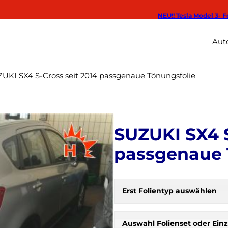
NEU!! Tesla Model 3- F
Auto
UKI SX4 S-Cross seit 2014 passgenaue Tönungsfolie
SUZUKI SX4 S
passgenaue 
Erst Folientyp auswählen
H
e
r
Auswahl Folienset oder Einz
b