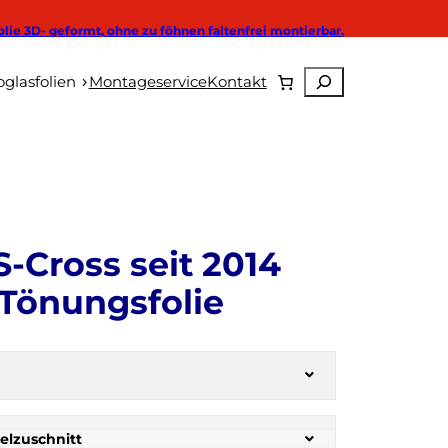
olie 3D- geformt, ohne zu föhnen faltenfrei montierbar.
Suchen
Autoglasfolien
glasfolien
Montageservice
Kontakt
-Cross seit 2014
Tönungsfolie
elzuschnitt