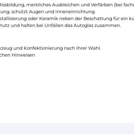
n
, Rissbildung, merkliches Ausbleichen und Verfärben (bei fac
3
a
lung, schützt Augen und Inneneinrichtung.
G
u
Metallisierung oder Keramik neben der Beschattung für ein kü
r
e
rschutz und halten bei Unfällen das Autoglas zusammen.
a
T
d
ö
C
n
!
kzeug und Konfektionierung nach Ihrer Wahl.
u
schen Hinweisen
n
g
s
f
o
l
i
e
M
e
n
g