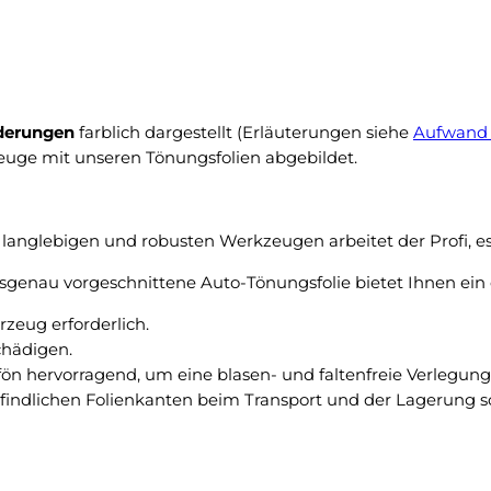
k
C
e
r
i
o
n
s
N
s
derungen
farblich dargestellt (Erläuterungen siehe
Aufwand 
a
s
zeuge mit unseren Tönungsfolien abgebildet.
c
e
h
i
t
t
f
langlebigen und robusten Werkzeugen arbeitet der Profi, es 
2
r
0
genau vorgeschnittene Auto-Tönungsfolie bietet Ihnen ein 
o
1
s
eug erforderlich.
4
t
chädigen.
p
u
fön hervorragend, um eine blasen- und faltenfreie Verlegu
a
n
pfindlichen Folienkanten beim Transport und der Lagerung sc
s
t
s
e
g
r
e
–