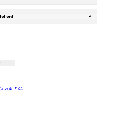
ellen!
b
Suzuki SX4