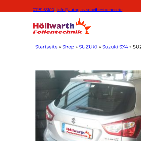
Zum
07181 63100
|
info@autoglas-scheibentoenen.de
Inhalt
springen
Startseite
»
Shop
»
SUZUKI
»
Suzuki SX4
»
SUZ