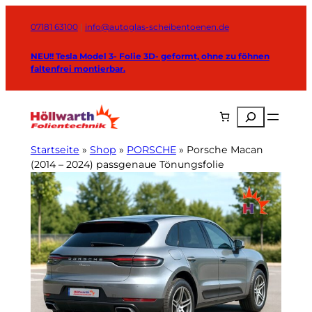
Zum
Inhalt
07181 63100
|
info@autoglas-scheibentoenen.de
springen
NEU!! Tesla Model 3- Folie 3D- geformt, ohne zu föhnen
faltenfrei montierbar.
Suchen
Startseite
»
Shop
»
PORSCHE
»
Porsche Macan
(2014 – 2024) passgenaue Tönungsfolie