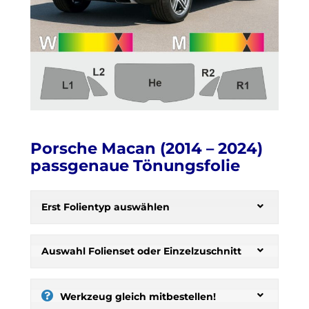
Porsche Macan (2014 – 2024)
passgenaue Tönungsfolie
H
e
Erst Folientyp auswählen
r
b
s
Auswahl Folienset oder Einzelzuschnitt
t
:
s
Werkzeug gleich mitbestellen!
e