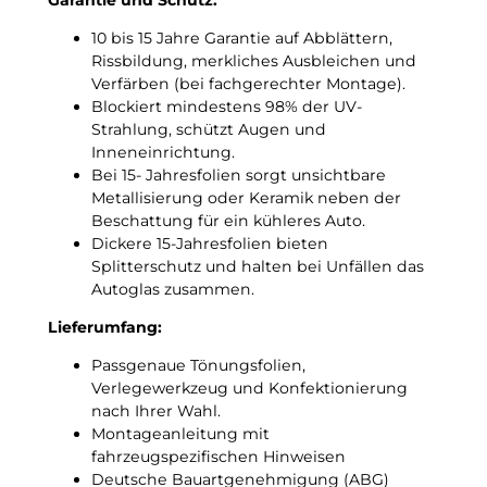
n
g
10 bis 15 Jahre Garantie auf Abblättern,
s
Rissbildung, merkliches Ausbleichen und
f
Verfärben (bei fachgerechter Montage).
o
Blockiert mindestens 98% der UV-
l
Strahlung, schützt Augen und
i
Inneneinrichtung.
e
Bei 15- Jahresfolien sorgt unsichtbare
M
Metallisierung oder Keramik neben der
e
Beschattung für ein kühleres Auto.
n
Dickere 15-Jahresfolien bieten
g
Splitterschutz und halten bei Unfällen das
e
Autoglas zusammen.
Lieferumfang:
Passgenaue Tönungsfolien,
Verlegewerkzeug und Konfektionierung
nach Ihrer Wahl.
Montageanleitung mit
fahrzeugspezifischen Hinweisen
Deutsche Bauartgenehmigung (ABG)