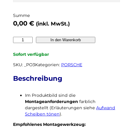
l
b
Summe
e
0,00
€
(inkl. MwSt.)
r
t
ö
P
In den Warenkorb
n
o
e
r
Sofort verfügbar
n
s
,
c
SKU:
_PO3
Kategorien:
PORSCHE
n
h
o
e
Beschreibung
c
M
h
a
k
Im Produktbild sind die
c
e
Montageanforderungen
farblich
a
i
dargestellt (Erläuterungen siehe
Aufwand
n
n
Scheiben tönen
).
(
N
2
a
Empfohlenes Montagewerkzeug:
0
c
1