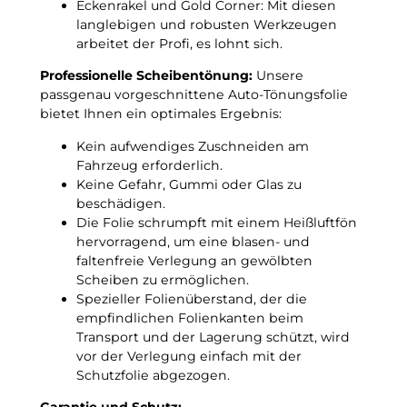
Eckenrakel und Gold Corner: Mit diesen
h
4
langlebigen und robusten Werkzeugen
t
–
arbeitet der Profi, es lohnt sich.
f
2
r
Professionelle Scheibentönung:
Unsere
0
o
passgenau vorgeschnittene Auto-Tönungsfolie
2
s
bietet Ihnen ein optimales Ergebnis:
4
t
)
u
Kein aufwendiges Zuschneiden am
p
n
Fahrzeug erforderlich.
a
t
Keine Gefahr, Gummi oder Glas zu
s
e
beschädigen.
s
r
Die Folie schrumpft mit einem Heißluftfön
g
–
hervorragend, um eine blasen- und
e
3
faltenfreie Verlegung an gewölbten
n
G
Scheiben zu ermöglichen.
a
r
Spezieller Folienüberstand, der die
u
a
empfindlichen Folienkanten beim
e
d
Transport und der Lagerung schützt, wird
T
C
vor der Verlegung einfach mit der
ö
!
Schutzfolie abgezogen.
n
u
Garantie und Schutz: