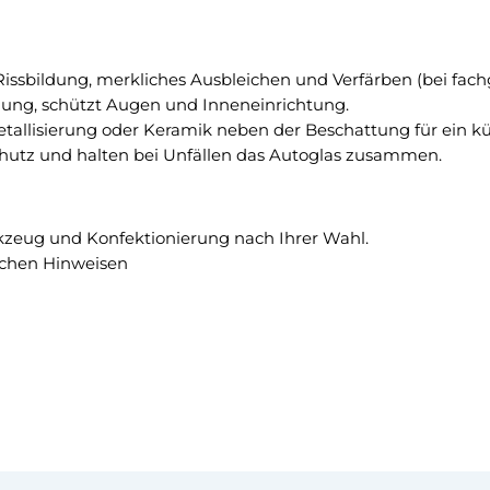
R
n
a
t
d
e
, Rissbildung, merkliches Ausbleichen und Verfärben (bei fac
s
r
lung, schützt Augen und Inneneinrichtung.
t
–
Metallisierung oder Keramik neben der Beschattung für ein kü
a
3
rschutz und halten bei Unfällen das Autoglas zusammen.
n
G
d
r
S
a
c
kzeug und Konfektionierung nach Ihrer Wahl.
d
h
schen Hinweisen
C
i
!
e
b
e
t
ü
r
l
i