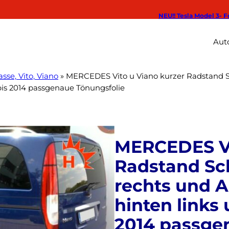
NEU!! Tesla Model 3- F
Auto
sse, Vito, Viano
»
MERCEDES Vito u Viano kurzer Radstand Sc
 bis 2014 passgenaue Tönungsfolie
MERCEDES Vi
Radstand Sch
rechts und A
hinten links
2014 passge