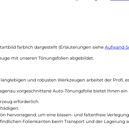
,
D
n
E
o
S
c
V
h
i
k
t
e
o
artbild farblich dargestellt (Erläuterungen siehe
Aufwand S
i
u
n
zeuge mit unseren Tönungsfolien abgebildet.
V
N
i
a
a
c
n
langlebigen und robusten Werkzeugen arbeitet der Profi, es 
h
o
t
genau vorgeschnittene Auto-Tönungsfolie bietet Ihnen ein 
k
f
u
eug erforderlich.
r
r
chädigen.
o
z
fön hervorragend, um eine blasen- und faltenfreie Verlegu
s
e
pfindlichen Folienkanten beim Transport und der Lagerung sc
t
r
u