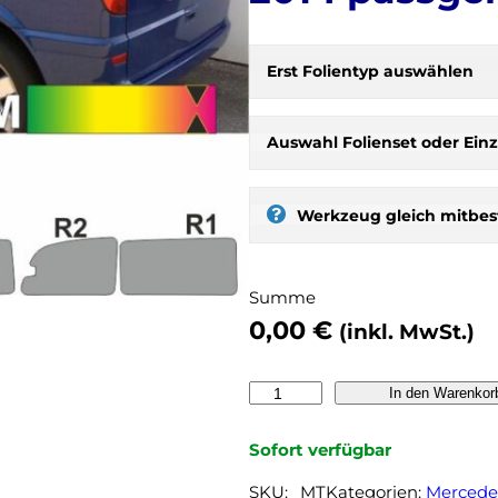
H
Erst Folientyp auswählen
e
r
b
Auswahl Folienset oder Einz
s
t
:
Werkzeug gleich mitbest
s
e
l
Summe
b
0,00
€
(inkl. MwSt.)
e
r
t
M
In den Warenkor
ö
E
n
R
Sofort verfügbar
e
C
n
SKU:
_MT
Kategorien:
Mercede
E