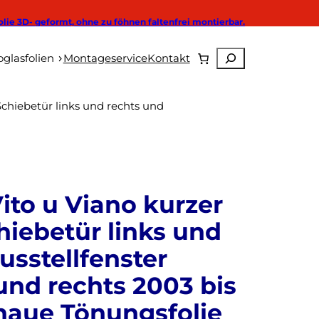
olie 3D- geformt, ohne zu föhnen faltenfrei montierbar.
Suchen
Autoglasfolien
glasfolien
Montageservice
Kontakt
hiebetür links und rechts und
to u Viano kurzer
iebetür links und
usstellfenster
 und rechts 2003 bis
naue Tönungsfolie