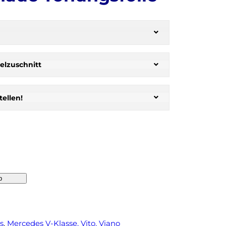
elzuschnitt
ellen!
b
s
, 
Mercedes V-Klasse, Vito, Viano