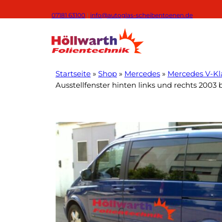
Zum
07181 63100
|
info@autoglas-scheibentoenen.de
Inhalt
springen
Startseite
»
Shop
»
Mercedes
»
Mercedes V-Kla
Ausstellfenster hinten links und rechts 2003