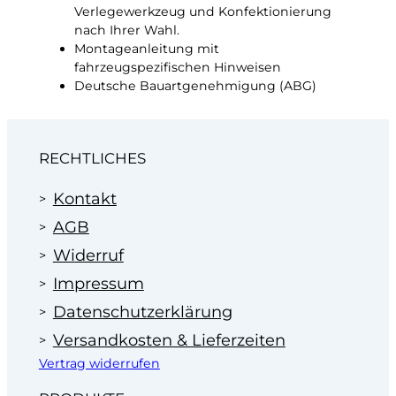
o
Verlegewerkzeug und Konfektionierung
l
nach Ihrer Wahl.
i
Montageanleitung mit
e
fahrzeugspezifischen Hinweisen
M
Deutsche Bauartgenehmigung (ABG)
e
n
g
e
RECHTLICHES
Kontakt
AGB
Widerruf
Impressum
Datenschutzerklärung
Versandkosten & Lieferzeiten
Vertrag widerrufen