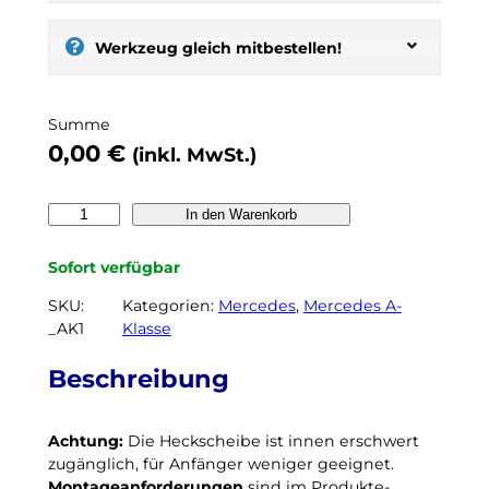
:
s
e
Werkzeug gleich mitbestellen!
l
b
e
Summe
r
0,00
€
(inkl. MwSt.)
t
ö
n
M
In den Warenkorb
e
e
n
r
Sofort verfügbar
,
c
n
e
SKU:
Kategorien:
Mercedes
, 
Mercedes A-
o
d
_AK1
Klasse
c
e
h
s
Beschreibung
k
A
e
-
i
Achtung:
Die Heckscheibe ist innen erschwert
K
n
zugänglich, für Anfänger weniger geeignet.
l
N
Montageanforderungen
sind im Produkte-
a