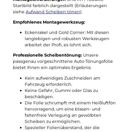
a
Startbild farblich dargestellt (Erläuterungen
s
c
siehe
Aufwand Scheiben tönen
).
s
h
e
Empfohlenes Montagewerkzeug:
t
V
f
1
Eckenrakel und Gold Corner: Mit diesen
r
7
langlebigen und robusten Werkzeugen
o
7
arbeitet der Profi, es lohnt sich.
s
L
t
Professionelle Scheibentönung:
Unsere
i
u
passgenau vorgeschnittene Auto-Tönungsfolie
m
n
bietet Ihnen ein optimales Ergebnis:
o
t
u
Kein aufwendiges Zuschneiden am
e
s
Fahrzeug erforderlich.
r
i
Keine Gefahr, Gummi oder Glas zu
–
n
beschädigen.
3
e
Die Folie schrumpft mit einem Heißluftfön
G
(
hervorragend, um eine blasen- und
r
a
faltenfreie Verlegung an gewölbten
a
b
Scheiben zu ermöglichen.
d
2
Spezieller Folienüberstand, der die
C
0