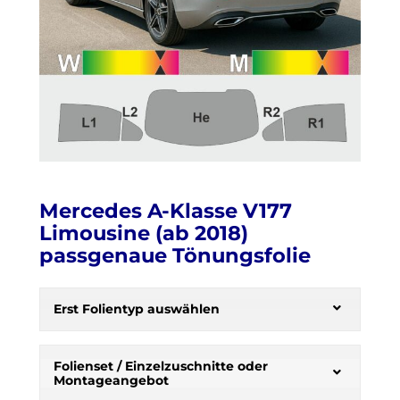
Mercedes A-Klasse V177
Limousine (ab 2018)
passgenaue Tönungsfolie
H
e
Erst Folientyp auswählen
r
b
s
Folienset / Einzelzuschnitte oder
Montageangebot
t