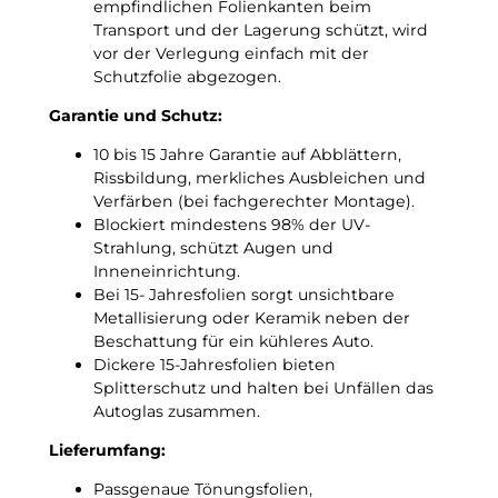
empfindlichen Folienkanten beim
!
1
Transport und der Lagerung schützt, wird
8
vor der Verlegung einfach mit der
)
Schutzfolie abgezogen.
p
a
Garantie und Schutz:
s
s
10 bis 15 Jahre Garantie auf Abblättern,
g
Rissbildung, merkliches Ausbleichen und
e
Verfärben (bei fachgerechter Montage).
n
Blockiert mindestens 98% der UV-
a
Strahlung, schützt Augen und
u
Inneneinrichtung.
e
Bei 15- Jahresfolien sorgt unsichtbare
T
Metallisierung oder Keramik neben der
ö
Beschattung für ein kühleres Auto.
n
Dickere 15-Jahresfolien bieten
u
Splitterschutz und halten bei Unfällen das
n
Autoglas zusammen.
g
Lieferumfang:
s
f
Passgenaue Tönungsfolien,