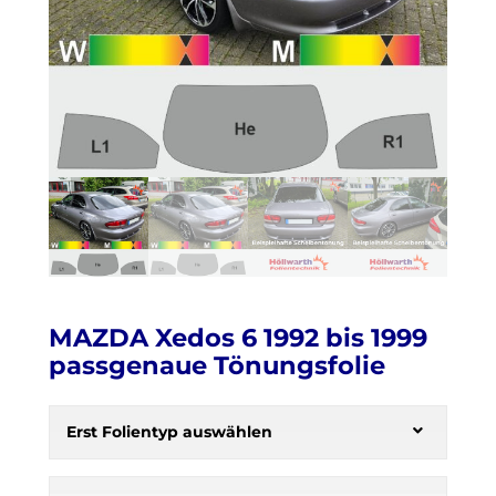
MAZDA Xedos 6 1992 bis 1999
passgenaue Tönungsfolie
H
e
Erst Folientyp auswählen
r
b