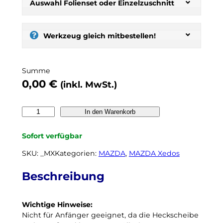
s
Auswahl Folienset oder Einzelzuschnitt
t
:
s
Werkzeug gleich mitbestellen!
e
l
b
Summe
e
0,00
€
(inkl. MwSt.)
r
t
ö
M
In den Warenkorb
n
A
e
Z
Sofort verfügbar
n
D
,
A
SKU:
_MX
Kategorien:
MAZDA
, 
MAZDA Xedos
n
X
o
e
Beschreibung
c
d
h
o
k
Wichtige Hinweise:
s
e
Nicht für Anfänger geeignet, da die Heckscheibe
6
i