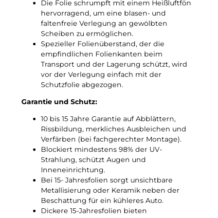
Die Folie schrumpft mit einem Heißluftfön
d
ö
hervorragend, um eine blasen- und
C
n
faltenfreie Verlegung an gewölbten
!
u
Scheiben zu ermöglichen.
n
Spezieller Folienüberstand, der die
g
empfindlichen Folienkanten beim
s
Transport und der Lagerung schützt, wird
f
vor der Verlegung einfach mit der
o
Schutzfolie abgezogen.
l
i
Garantie und Schutz:
e
10 bis 15 Jahre Garantie auf Abblättern,
M
Rissbildung, merkliches Ausbleichen und
e
Verfärben (bei fachgerechter Montage).
n
Blockiert mindestens 98% der UV-
g
Strahlung, schützt Augen und
e
Inneneinrichtung.
Bei 15- Jahresfolien sorgt unsichtbare
Metallisierung oder Keramik neben der
Beschattung für ein kühleres Auto.
Dickere 15-Jahresfolien bieten