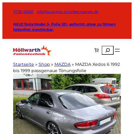
Zum
Inhalt
07181 63100
|
info@autoglas-scheibentoenen.de
springen
NEU!! Tesla Model 3- Folie 3D- geformt, ohne zu föhnen
faltenfrei montierbar.
Suchen
Startseite
»
Shop
»
MAZDA
»
MAZDA Xedos 6 1992
bis 1999 passgenaue Tönungsfolie