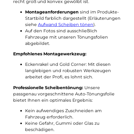
recht groß und konvex gewölbt ist.
1
n
9
N
Montageanforderungen
sind im Produkte-
9
a
Startbild farblich dargestellt (Erläuterungen
2
c
siehe
Aufwand Scheiben tönen
).
b
h
Auf den Fotos sind ausschließlich
i
t
Fahrzeuge mit unseren Tönungsfolien
s
f
abgebildet.
1
r
9
Empfohlenes Montagewerkzeug:
o
9
s
Eckenrakel und Gold Corner: Mit diesen
9
t
langlebigen und robusten Werkzeugen
p
u
arbeitet der Profi, es lohnt sich.
a
n
s
t
Professionelle Scheibentönung:
Unsere
s
e
passgenau vorgeschnittene Auto-Tönungsfolie
g
r
bietet Ihnen ein optimales Ergebnis:
e
–
n
Kein aufwendiges Zuschneiden am
3
a
Fahrzeug erforderlich.
G
u
Keine Gefahr, Gummi oder Glas zu
r
e
beschädigen.
a
T