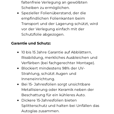
ö
faltenfreie Verlegung an gewölbten
!
n
Scheiben zu ermöglichen.
u
Spezieller Folienüberstand, der die
n
empfindlichen Folienkanten beim
g
Transport und der Lagerung schützt, wird
s
vor der Verlegung einfach mit der
f
Schutzfolie abgezogen.
o
l
Garantie und Schutz:
i
10 bis 15 Jahre Garantie auf Abblättern,
e
Rissbildung, merkliches Ausbleichen und
M
Verfärben (bei fachgerechter Montage).
e
Blockiert mindestens 98% der UV-
n
Strahlung, schützt Augen und
g
Inneneinrichtung.
e
Bei 15- Jahresfolien sorgt unsichtbare
Metallisierung oder Keramik neben der
Beschattung für ein kühleres Auto.
Dickere 15-Jahresfolien bieten
Splitterschutz und halten bei Unfällen das
Autoglas zusammen.