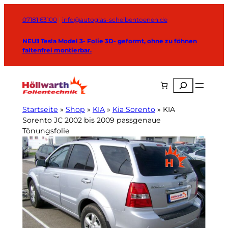
Zum
Inhalt
07181 63100
|
info@autoglas-scheibentoenen.de
springen
NEU!! Tesla Model 3- Folie 3D- geformt, ohne zu föhnen
faltenfrei montierbar.
Suchen
Startseite
»
Shop
»
KIA
»
Kia Sorento
»
KIA
Sorento JC 2002 bis 2009 passgenaue
Tönungsfolie