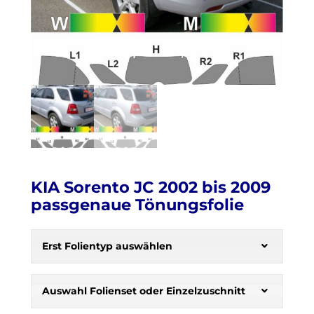
KIA Sorento JC 2002 bis 2009
passgenaue Tönungsfolie
H
e
Erst Folientyp auswählen
r
b
s
Auswahl Folienset oder Einzelzuschnitt
t