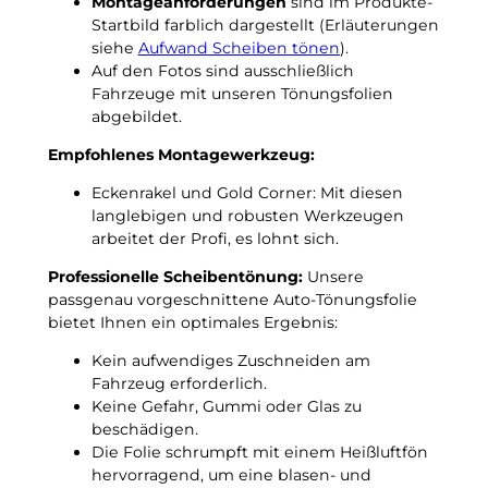
Montageanforderungen
sind im Produkte-
0
a
Startbild farblich dargestellt (Erläuterungen
0
c
siehe
Aufwand Scheiben tönen
).
2
h
Auf den Fotos sind ausschließlich
b
t
Fahrzeuge mit unseren Tönungsfolien
i
f
abgebildet.
s
r
2
Empfohlenes Montagewerkzeug:
o
0
s
Eckenrakel und Gold Corner: Mit diesen
0
t
langlebigen und robusten Werkzeugen
9
u
arbeitet der Profi, es lohnt sich.
p
n
a
t
Professionelle Scheibentönung:
Unsere
s
e
passgenau vorgeschnittene Auto-Tönungsfolie
s
r
bietet Ihnen ein optimales Ergebnis:
g
–
e
Kein aufwendiges Zuschneiden am
3
n
Fahrzeug erforderlich.
G
a
Keine Gefahr, Gummi oder Glas zu
r
u
beschädigen.
a
e
Die Folie schrumpft mit einem Heißluftfön
d
T
hervorragend, um eine blasen- und
C