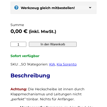
:
s
Werkzeug gleich mitbestellen!
e
l
b
Summe
e
0,00
€
(inkl. MwSt.)
r
t
ö
K
In den Warenkorb
n
I
e
A
Sofort verfügbar
n
S
,
o
SKU:
_SO 1
Kategorien:
KIA
, 
Kia Sorento
n
r
o
e
Beschreibung
c
n
h
t
k
Achtung:
Die Heckscheibe ist innen durch
o
e
Klappmechanismus und Leitungen nicht
J
i
„perfekt“ tönbar. Nichts für Anfänger.
C
n
2
N