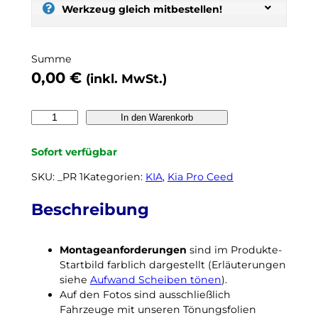
s
Werkzeug gleich mitbestellen!
e
l
b
Summe
e
0,00
€
(inkl. MwSt.)
r
t
ö
K
In den Warenkorb
n
I
e
A
Sofort verfügbar
n
P
,
r
SKU:
_PR 1
Kategorien:
KIA
, 
Kia Pro Ceed
n
o
o
C
Beschreibung
c
e
h
e
k
Montageanforderungen
sind im Produkte-
d
e
Startbild farblich dargestellt (Erläuterungen
E
i
siehe
Aufwand Scheiben tönen
).
D
n
Auf den Fotos sind ausschließlich
2
N
Fahrzeuge mit unseren Tönungsfolien
0