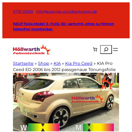
Zum
Inhalt
07181 63100
|
info@autoglas-scheibentoenen.de
springen
NEU!! Tesla Model 3- Folie 3D- geformt, ohne zu föhnen
faltenfrei montierbar.
Suchen
Startseite
»
Shop
»
KIA
»
Kia Pro Ceed
»
KIA Pro
Ceed ED 2006 bis 2012 passgenaue Tönungsfolie