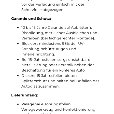
n
vor der Verlegung einfach mit der
u
Schutzfolie abgezogen.
n
g
Garantie und Schutz:
s
f
10 bis 15 Jahre Garantie auf Abblättern,
o
Rissbildung, merkliches Ausbleichen und
l
Verfärben (bei fachgerechter Montage).
i
Blockiert mindestens 98% der UV-
e
Strahlung, schützt Augen und
M
Inneneinrichtung.
e
Bei 15- Jahresfolien sorgt unsichtbare
n
Metallisierung oder Keramik neben der
g
Beschattung für ein kühleres Auto.
e
Dickere 15-Jahresfolien bieten
Splitterschutz und halten bei Unfällen das
Autoglas zusammen.
Lieferumfang:
Passgenaue Tönungsfolien,
Verlegewerkzeug und Konfektionierung