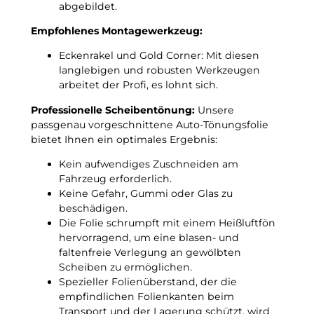
a
abgebildet.
0
c
6
h
Empfohlenes Montagewerkzeug:
b
t
i
Eckenrakel und Gold Corner: Mit diesen
f
s
langlebigen und robusten Werkzeugen
r
2
arbeitet der Profi, es lohnt sich.
o
0
s
Professionelle Scheibentönung:
Unsere
1
t
passgenau vorgeschnittene Auto-Tönungsfolie
2
u
bietet Ihnen ein optimales Ergebnis:
p
n
a
t
Kein aufwendiges Zuschneiden am
s
e
Fahrzeug erforderlich.
s
r
Keine Gefahr, Gummi oder Glas zu
g
–
beschädigen.
e
3
Die Folie schrumpft mit einem Heißluftfön
n
G
hervorragend, um eine blasen- und
a
r
faltenfreie Verlegung an gewölbten
u
a
Scheiben zu ermöglichen.
e
d
Spezieller Folienüberstand, der die
T
C
empfindlichen Folienkanten beim
ö
!
Transport und der Lagerung schützt, wird