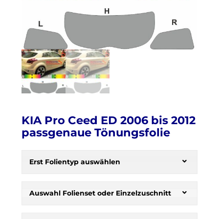
KIA Pro Ceed ED 2006 bis 2012
passgenaue Tönungsfolie
H
e
Erst Folientyp auswählen
r
b
s
Auswahl Folienset oder Einzelzuschnitt
t
: