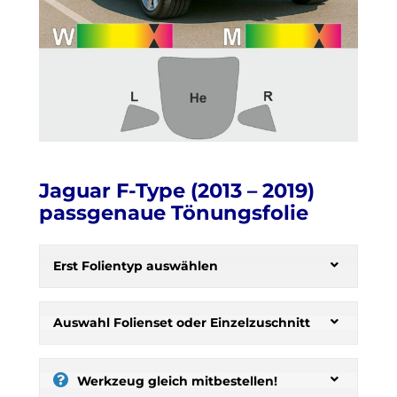
Jaguar F-Type (2013 – 2019)
passgenaue Tönungsfolie
H
e
Erst Folientyp auswählen
r
b
s
Auswahl Folienset oder Einzelzuschnitt
t
:
s
Werkzeug gleich mitbestellen!
e