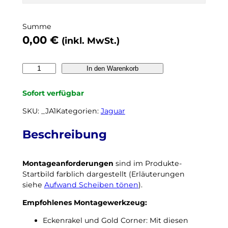
l
b
Summe
e
0,00
€
(inkl. MwSt.)
r
t
ö
J
In den Warenkorb
n
a
e
g
Sofort verfügbar
n
u
,
a
SKU:
_JA1
Kategorien:
Jaguar
n
r
o
F
Beschreibung
c
-
h
T
k
Montageanforderungen
sind im Produkte-
y
e
Startbild farblich dargestellt (Erläuterungen
p
i
siehe
Aufwand Scheiben tönen
).
e
n
(
N
Empfohlenes Montagewerkzeug:
2
a
0
Eckenrakel und Gold Corner: Mit diesen
c
1