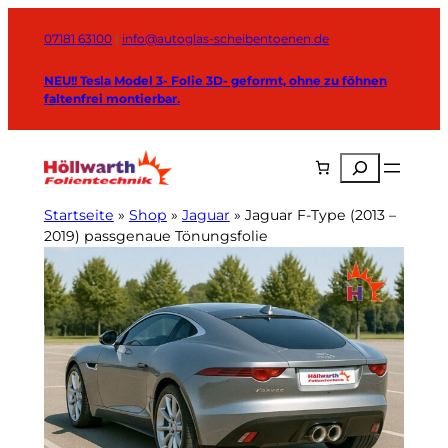
Zum
Inhalt
07181 63100
|
info@autoglas-scheibentoenen.de
springen
NEU!! Tesla Model 3- Folie 3D- geformt, ohne zu föhnen
faltenfrei montierbar.
Suchen
Startseite
»
Shop
»
Jaguar
»
Jaguar F-Type (2013 –
2019) passgenaue Tönungsfolie