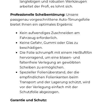
langlebigen und robusten Werkzeugen
h
3
arbeitet der Profi, es lohnt sich.
t
–
f
Professionelle Scheibentönung:
Unsere
2
r
passgenau vorgeschnittene Auto-Tönungsfolie
0
o
bietet Ihnen ein optimales Ergebnis:
1
s
9
t
Kein aufwendiges Zuschneiden am
)
u
Fahrzeug erforderlich.
p
n
Keine Gefahr, Gummi oder Glas zu
a
t
beschädigen.
s
e
Die Folie schrumpft mit einem Heißluftfön
s
r
hervorragend, um eine blasen- und
g
–
faltenfreie Verlegung an gewölbten
e
3
Scheiben zu ermöglichen.
n
G
Spezieller Folienüberstand, der die
a
r
empfindlichen Folienkanten beim
u
a
Transport und der Lagerung schützt, wird
e
d
vor der Verlegung einfach mit der
T
C
Schutzfolie abgezogen.
ö
!
n
Garantie und Schutz:
u