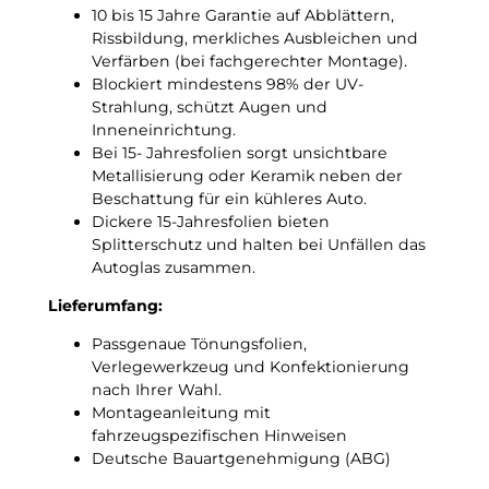
n
10 bis 15 Jahre Garantie auf Abblättern,
g
Rissbildung, merkliches Ausbleichen und
s
Verfärben (bei fachgerechter Montage).
f
Blockiert mindestens 98% der UV-
o
Strahlung, schützt Augen und
l
Inneneinrichtung.
i
Bei 15- Jahresfolien sorgt unsichtbare
e
Metallisierung oder Keramik neben der
M
Beschattung für ein kühleres Auto.
e
Dickere 15-Jahresfolien bieten
n
Splitterschutz und halten bei Unfällen das
g
Autoglas zusammen.
e
Lieferumfang:
Passgenaue Tönungsfolien,
Verlegewerkzeug und Konfektionierung
nach Ihrer Wahl.
Montageanleitung mit
fahrzeugspezifischen Hinweisen
Deutsche Bauartgenehmigung (ABG)