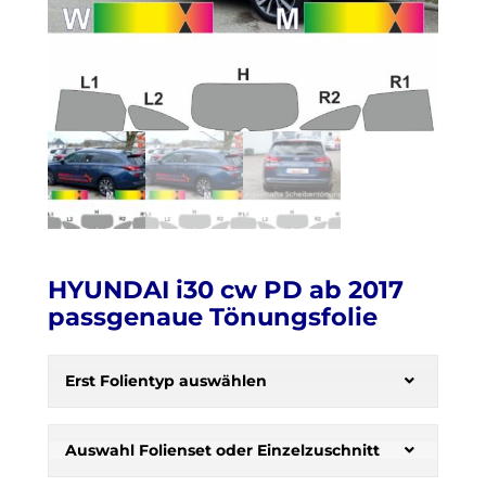
HYUNDAI i30 cw PD ab 2017
passgenaue Tönungsfolie
H
e
Erst Folientyp auswählen
r
b
s
Auswahl Folienset oder Einzelzuschnitt
t