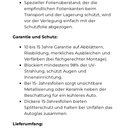
n
Spezieller Folienüberstand, der die
!
g
empfindlichen Folienkanten beim
s
Transport und der Lagerung schützt, wird
f
vor der Verlegung einfach mit der
o
Schutzfolie abgezogen.
l
i
Garantie und Schutz:
e
10 bis 15 Jahre Garantie auf Abblättern,
M
Rissbildung, merkliches Ausbleichen und
e
Verfärben (bei fachgerechter Montage).
n
Blockiert mindestens 98% der UV-
g
Strahlung, schützt Augen und
e
Inneneinrichtung.
Bei 15- Jahresfolien sorgt unsichtbare
Metallisierung oder Keramik neben der
Beschattung für ein kühleres Auto.
Dickere 15-Jahresfolien bieten
Splitterschutz und halten bei Unfällen das
Autoglas zusammen.
Lieferumfang: