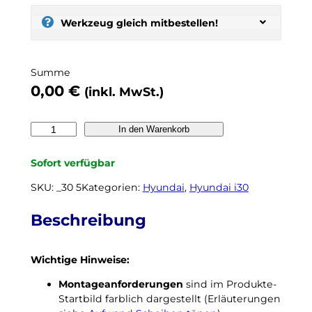
:
s
Werkzeug gleich mitbestellen!
e
l
b
Summe
e
0,00
€
(inkl. MwSt.)
r
t
ö
H
In den Warenkorb
n
Y
e
U
Sofort verfügbar
n
N
,
D
SKU:
_30 5
Kategorien:
Hyundai
, 
Hyundai i30
n
A
o
I
Beschreibung
c
i
h
3
k
Wichtige Hinweise:
0
e
c
i
Montageanforderungen
sind im Produkte-
w
n
Startbild farblich dargestellt (Erläuterungen
P
N