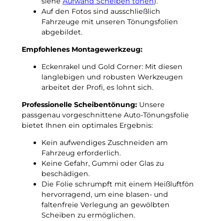
siehe
Aufwand Scheiben tönen
).
D
a
Auf den Fotos sind ausschließlich
a
c
Fahrzeuge mit unseren Tönungsfolien
b
h
abgebildet.
2
t
0
Empfohlenes Montagewerkzeug:
f
1
r
Eckenrakel und Gold Corner: Mit diesen
7
o
langlebigen und robusten Werkzeugen
p
s
arbeitet der Profi, es lohnt sich.
a
t
s
u
Professionelle Scheibentönung:
Unsere
s
n
passgenau vorgeschnittene Auto-Tönungsfolie
g
t
bietet Ihnen ein optimales Ergebnis:
e
e
n
Kein aufwendiges Zuschneiden am
r
a
Fahrzeug erforderlich.
–
u
Keine Gefahr, Gummi oder Glas zu
3
e
beschädigen.
G
T
Die Folie schrumpft mit einem Heißluftfön
r
ö
hervorragend, um eine blasen- und
a
n
faltenfreie Verlegung an gewölbten
d
u
Scheiben zu ermöglichen.
C