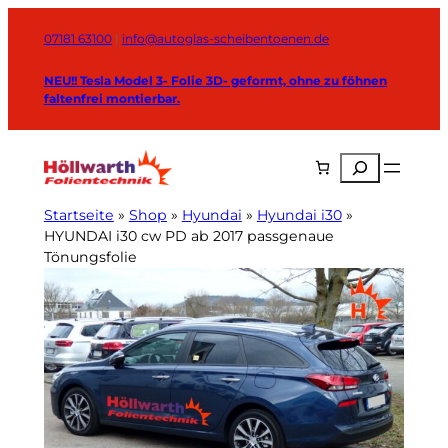
Zum
Inhalt
07181 63100
|
info@autoglas-scheibentoenen.de
springen
NEU!! Tesla Model 3- Folie 3D- geformt, ohne zu föhnen
faltenfrei montierbar.
Suchen
Startseite
»
Shop
»
Hyundai
»
Hyundai i30
»
HYUNDAI i30 cw PD ab 2017 passgenaue
Tönungsfolie