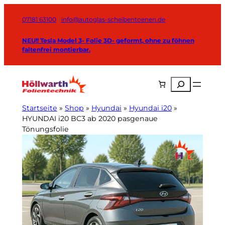
Zum
Inhalt
07181 63100
|
info@autoglas-scheibentoenen.de
springen
NEU!! Tesla Model 3- Folie 3D- geformt, ohne zu föhnen
faltenfrei montierbar.
Suchen
Startseite
»
Shop
»
Hyundai
»
Hyundai i20
»
HYUNDAI i20 BC3 ab 2020 pasgenaue
Tönungsfolie