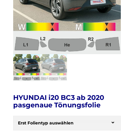
HYUNDAI i20 BC3 ab 2020
pasgenaue Tönungsfolie
H
e
Erst Folientyp auswählen
r