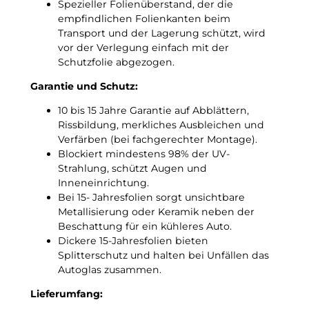
Spezieller Folienüberstand, der die
a
n
empfindlichen Folienkanten beim
d
g
Transport und der Lagerung schützt, wird
C
s
vor der Verlegung einfach mit der
!
f
Schutzfolie abgezogen.
o
l
Garantie und Schutz:
i
10 bis 15 Jahre Garantie auf Abblättern,
e
Rissbildung, merkliches Ausbleichen und
M
Verfärben (bei fachgerechter Montage).
e
Blockiert mindestens 98% der UV-
n
Strahlung, schützt Augen und
g
Inneneinrichtung.
e
Bei 15- Jahresfolien sorgt unsichtbare
Metallisierung oder Keramik neben der
Beschattung für ein kühleres Auto.
Dickere 15-Jahresfolien bieten
Splitterschutz und halten bei Unfällen das
Autoglas zusammen.
Lieferumfang: