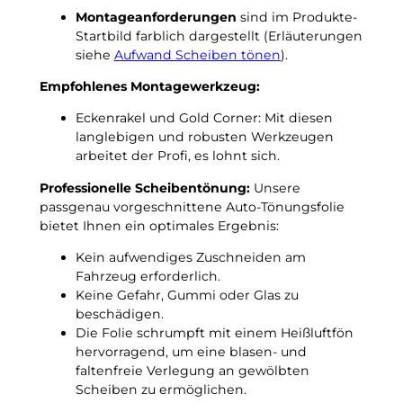
B
i
Montageanforderungen
sind im Produkte-
C
n
Startbild farblich dargestellt (Erläuterungen
3
N
siehe
Aufwand Scheiben tönen
).
a
a
b
Empfohlenes Montagewerkzeug:
c
2
h
Eckenrakel und Gold Corner: Mit diesen
0
t
langlebigen und robusten Werkzeugen
2
f
arbeitet der Profi, es lohnt sich.
0
r
p
o
Professionelle Scheibentönung:
Unsere
a
s
passgenau vorgeschnittene Auto-Tönungsfolie
s
t
bietet Ihnen ein optimales Ergebnis:
g
u
e
Kein aufwendiges Zuschneiden am
n
n
Fahrzeug erforderlich.
t
a
Keine Gefahr, Gummi oder Glas zu
e
u
beschädigen.
r
e
Die Folie schrumpft mit einem Heißluftfön
–
T
hervorragend, um eine blasen- und
3
ö
faltenfreie Verlegung an gewölbten
G
n
Scheiben zu ermöglichen.
r
u