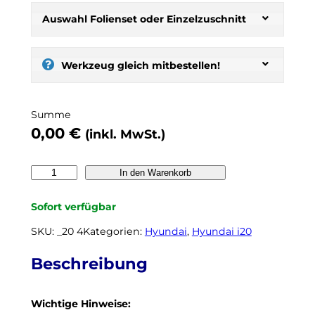
b
s
Auswahl Folienset oder Einzelzuschnitt
t
:
s
Werkzeug gleich mitbestellen!
e
l
b
Summe
e
0,00
€
(inkl. MwSt.)
r
t
ö
H
In den Warenkorb
n
Y
e
U
Sofort verfügbar
n
N
,
D
SKU:
_20 4
Kategorien:
Hyundai
, 
Hyundai i20
n
A
o
I
Beschreibung
c
i
h
2
k
Wichtige Hinweise:
0
e