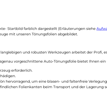
k
1
e
0
i
b
n
i
N
s
te- Startbild farblich dargestellt (Erläuterungen siehe
Aufwa
a
2
zeuge mit unseren Tönungsfolien abgebildet.
c
0
h
1
t
5
f
langlebigen und robusten Werkzeugen arbeitet der Profi, es 
p
r
a
genau vorgeschnittene Auto-Tönungsfolie bietet Ihnen ein 
o
s
s
eug erforderlich.
s
t
chädigen.
g
u
fön hervorragend, um eine blasen- und faltenfreie Verlegu
e
n
pfindlichen Folienkanten beim Transport und der Lagerung sc
n
t
a
e
u
r
e
–