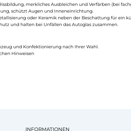
T
, Rissbildung, merkliches Ausbleichen und Verfärben (bei fac
3
ö
lung, schützt Augen und Inneneinrichtung.
G
n
Metallisierung oder Keramik neben der Beschattung für ein kü
r
u
rschutz und halten bei Unfällen das Autoglas zusammen.
a
n
d
g
C
s
!
kzeug und Konfektionierung nach Ihrer Wahl.
f
schen Hinweisen
o
l
i
e
M
e
n
g
e
INFORMATIONEN