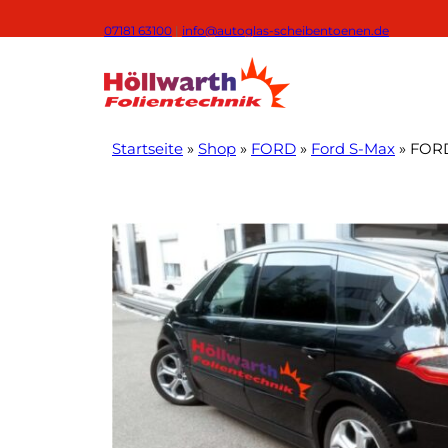
Zum
07181 63100
|
info@autoglas-scheibentoenen.de
Inhalt
springen
Startseite
»
Shop
»
FORD
»
Ford S-Max
»
FORD