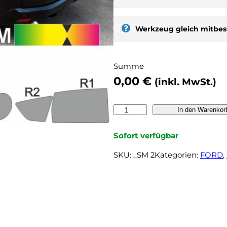
s
t
Werkzeug gleich mitbest
:
s
e
Summe
l
0,00
€
b
(inkl. MwSt.)
e
r
F
In den Warenkor
t
O
ö
R
Sofort verfügbar
n
D
e
SKU:
_SM 2
Kategorien:
FORD
, 
S
n
-
,
M
n
a
o
x
c
2
h
0