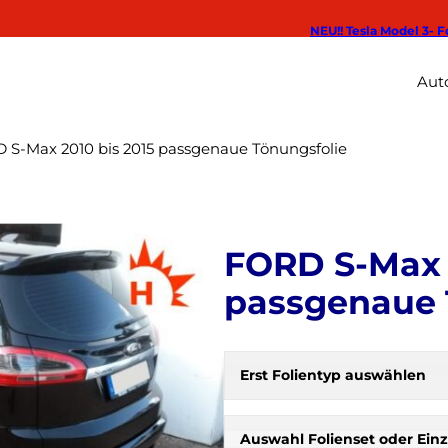
NEU!! Tesla Model 3- F
Auto
 S-Max 2010 bis 2015 passgenaue Tönungsfolie
FORD S-Max 
passgenaue 
Erst Folientyp auswählen
H
e
r
Auswahl Folienset oder Einz
b