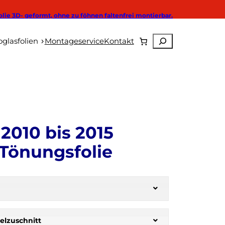
olie 3D- geformt, ohne zu föhnen faltenfrei montierbar.
Suchen
Autoglasfolien
glasfolien
Montageservice
Kontakt
2010 bis 2015
Tönungsfolie
elzuschnitt