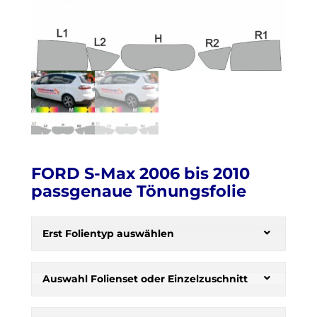
FORD S-Max 2006 bis 2010
passgenaue Tönungsfolie
H
e
Erst Folientyp auswählen
r
b
s
Auswahl Folienset oder Einzelzuschnitt
t
: