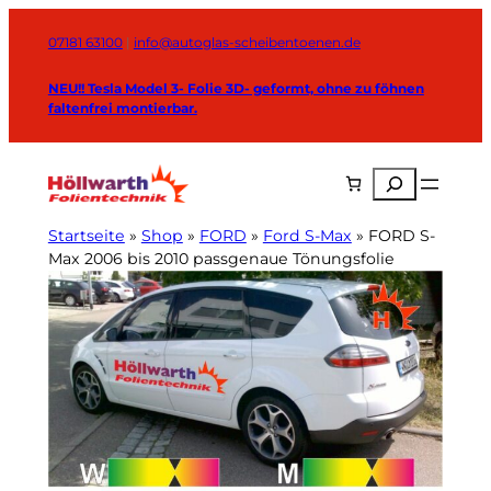
Zum
Inhalt
07181 63100
|
info@autoglas-scheibentoenen.de
springen
NEU!! Tesla Model 3- Folie 3D- geformt, ohne zu föhnen
faltenfrei montierbar.
Suchen
Startseite
»
Shop
»
FORD
»
Ford S-Max
»
FORD S-
Max 2006 bis 2010 passgenaue Tönungsfolie