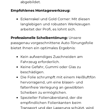
abgebildet.
i
c
s
h
Empfohlenes Montagewerkzeug:
2
t
0
Eckenrakel und Gold Corner: Mit diesen
f
1
langlebigen und robusten Werkzeugen
r
0
arbeitet der Profi, es lohnt sich.
o
p
s
Professionelle Scheibentönung:
Unsere
a
t
passgenau vorgeschnittene Auto-Tönungsfolie
s
u
bietet Ihnen ein optimales Ergebnis:
s
n
g
t
Kein aufwendiges Zuschneiden am
e
e
Fahrzeug erforderlich.
n
r
Keine Gefahr, Gummi oder Glas zu
a
–
beschädigen.
u
3
Die Folie schrumpft mit einem Heißluftfön
e
G
hervorragend, um eine blasen- und
T
r
faltenfreie Verlegung an gewölbten
ö
a
Scheiben zu ermöglichen.
n
d
Spezieller Folienüberstand, der die
u
C
empfindlichen Folienkanten beim
n
!
Transport und der Lagerung schützt, wird