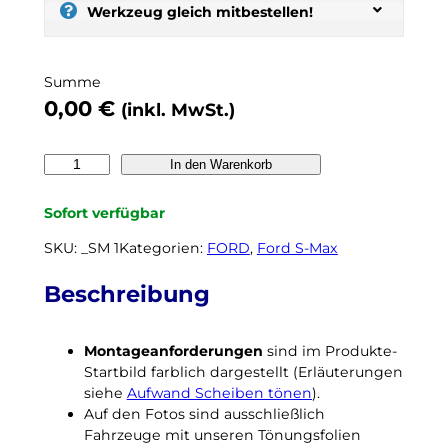
s
Werkzeug gleich mitbestellen!
e
l
b
Summe
e
0,00
€
(inkl. MwSt.)
r
t
ö
F
In den Warenkorb
n
O
e
R
Sofort verfügbar
n
D
,
S
SKU:
_SM 1
Kategorien:
FORD
, 
Ford S-Max
n
-
o
M
Beschreibung
c
a
h
x
k
Montageanforderungen
sind im Produkte-
2
e
Startbild farblich dargestellt (Erläuterungen
0
i
siehe
Aufwand Scheiben tönen
).
0
n
Auf den Fotos sind ausschließlich
6
N
Fahrzeuge mit unseren Tönungsfolien
b
a