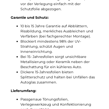
g
vor der Verlegung einfach mit der
s
Schutzfolie abgezogen.
f
o
Garantie und Schutz:
l
i
10 bis 15 Jahre Garantie auf Abblättern,
e
Rissbildung, merkliches Ausbleichen und
M
Verfärben (bei fachgerechter Montage).
e
Blockiert mindestens 98% der UV-
n
Strahlung, schützt Augen und
g
Inneneinrichtung.
e
Bei 15- Jahresfolien sorgt unsichtbare
Metallisierung oder Keramik neben der
Beschattung für ein kühleres Auto.
Dickere 15-Jahresfolien bieten
Splitterschutz und halten bei Unfällen das
Autoglas zusammen.
Lieferumfang:
Passgenaue Tönungsfolien,
Verlegewerkzeug und Konfektionierung