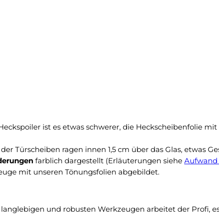
k
8
e
0
i
a
n
b
N
2
a
0
c
2
h
1
t
p
f
a
r
s
eckspoiler ist es etwas schwerer, die Heckscheibenfolie mi
o
s
s
g
der Türscheiben ragen innen 1,5 cm über das Glas, etwas Ge
t
e
derungen
farblich dargestellt (Erläuterungen siehe
Aufwand 
u
n
zeuge mit unseren Tönungsfolien abgebildet.
n
a
t
u
e
e
r
langlebigen und robusten Werkzeugen arbeitet der Profi, es 
T
–