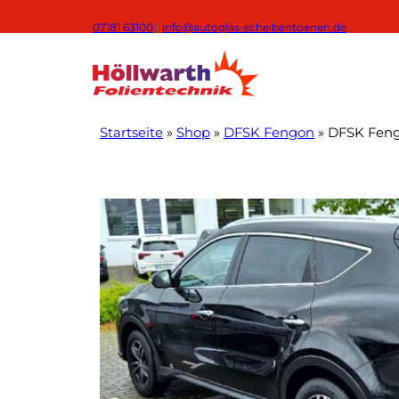
Zum
07181 63100
|
info@autoglas-scheibentoenen.de
Inhalt
springen
Startseite
»
Shop
»
DFSK Fengon
»
DFSK Feng