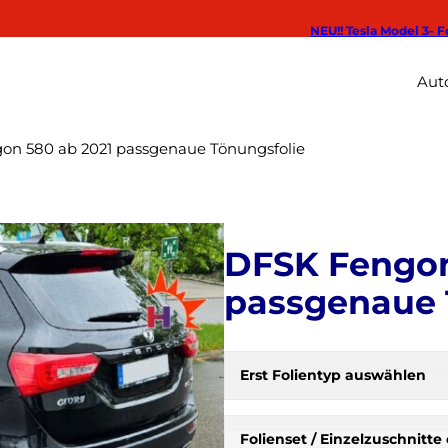
NEU!! Tesla Model 3- F
Auto
on 580 ab 2021 passgenaue Tönungsfolie
DFSK Fengon
passgenaue 
Erst Folientyp auswählen
H
e
r
Folienset / Einzelzuschnit
b