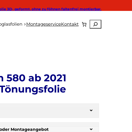
olie 3D- geformt, ohne zu föhnen faltenfrei montierbar.
Suchen
Autoglasfolien
glasfolien
Montageservice
Kontakt
 580 ab 2021
Tönungsfolie
te oder Montageangebot