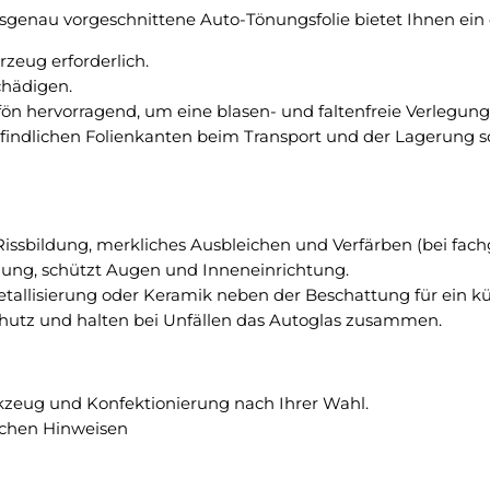
ö
genau vorgeschnittene Auto-Tönungsfolie bietet Ihnen ein 
3
n
G
eug erforderlich.
u
r
chädigen.
n
a
fön hervorragend, um eine blasen- und faltenfreie Verlegu
g
d
pfindlichen Folienkanten beim Transport und der Lagerung sc
s
C
f
!
o
l
i
, Rissbildung, merkliches Ausbleichen und Verfärben (bei fac
e
lung, schützt Augen und Inneneinrichtung.
M
Metallisierung oder Keramik neben der Beschattung für ein kü
e
rschutz und halten bei Unfällen das Autoglas zusammen.
n
g
e
kzeug und Konfektionierung nach Ihrer Wahl.
schen Hinweisen