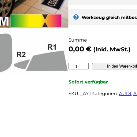
s
t
Werkzeug gleich mitbest
:
s
e
Summe
l
0,00
€
b
(inkl. MwSt.)
e
r
A
In den Warenkor
t
U
ö
D
Sofort verfügbar
n
I
e
SKU:
_A7 1
Kategorien:
AUDI
, 
A
A
n
7
,
S
n
p
o
o
c
r
h
t