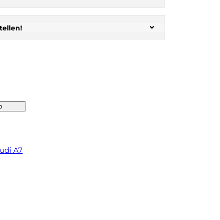
ellen!
b
udi A7