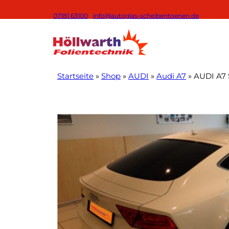
Zum
07181 63100
|
info@autoglas-scheibentoenen.de
Inhalt
springen
Startseite
»
Shop
»
AUDI
»
Audi A7
»
AUDI A7 