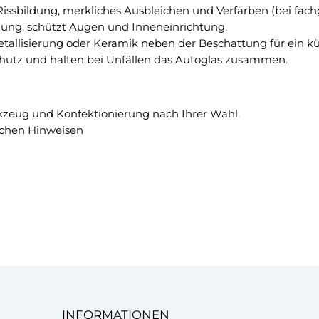
s
, Rissbildung, merkliches Ausbleichen und Verfärben (bei fac
3
s
lung, schützt Augen und Inneneinrichtung.
G
g
Metallisierung oder Keramik neben der Beschattung für ein kü
r
e
rschutz und halten bei Unfällen das Autoglas zusammen.
a
n
d
a
C
u
!
kzeug und Konfektionierung nach Ihrer Wahl.
e
schen Hinweisen
T
ö
n
u
n
g
s
f
o
l
i
INFORMATIONEN
e