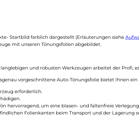
k
b
e
a
i
c
n
k
N
a
te- Startbild farblich dargestellt (Erläuterungen siehe
Aufwa
a
b
zeuge mit unseren Tönungsfolien abgebildet.
c
(
h
2
t
0
f
langlebigen und robusten Werkzeugen arbeitet der Profi, es 
1
r
0
genau vorgeschnittene Auto-Tönungsfolie bietet Ihnen ein 
o
–
s
eug erforderlich.
2
t
chädigen.
0
u
fön hervorragend, um eine blasen- und faltenfreie Verlegu
1
n
pfindlichen Folienkanten beim Transport und der Lagerung sc
8
t
)
e
p
r
a
–