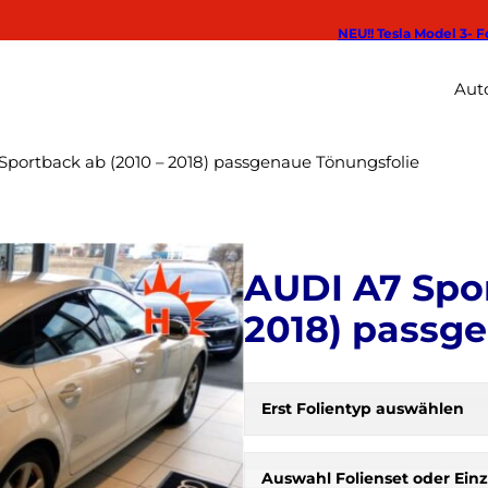
NEU!! Tesla Model 3- F
Auto
Sportback ab (2010 – 2018) passgenaue Tönungsfolie
AUDI A7 Spor
2018) passg
Erst Folientyp auswählen
H
e
r
Auswahl Folienset oder Einz
b