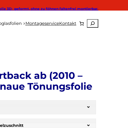
olie 3D- geformt, ohne zu föhnen faltenfrei montierbar.
Suchen
Autoglasfolien
glasfolien
Montageservice
Kontakt
tback ab (2010 –
enaue Tönungsfolie
elzuschnitt