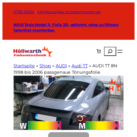
Zum
Inhalt
07181 63100
|
info@autoglas-scheibentoenen.de
springen
NEU!! Tesla Model 3- Folie 3D- geformt, ohne zu föhnen
faltenfrei montierbar.
Suchen
Startseite
»
Shop
»
AUDI
»
Audi TT
»
AUDI TT 8N
1998 bis 2006 passgenaue Tönungsfolie