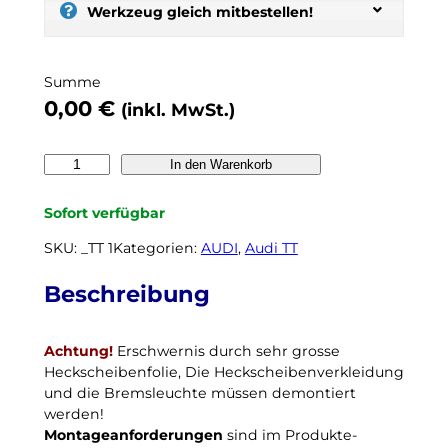
s
Werkzeug gleich mitbestellen!
e
l
b
Summe
e
0,00
€
(inkl. MwSt.)
r
t
ö
A
In den Warenkorb
n
U
e
D
Sofort verfügbar
n
I
,
T
SKU:
_TT 1
Kategorien:
AUDI
, 
Audi TT
n
T
o
8
Beschreibung
c
N
h
1
k
Achtung!
Erschwernis durch sehr grosse
9
e
Heckscheibenfolie, Die Heckscheibenverkleidung
9
i
und die Bremsleuchte müssen demontiert
8
n
werden!
b
N
Montageanforderungen
sind im Produkte-
i
a