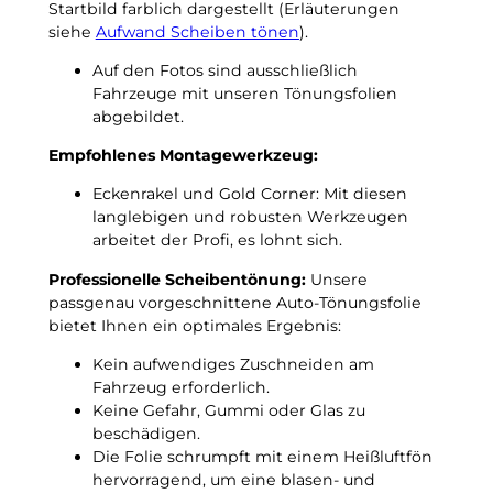
Startbild farblich dargestellt (Erläuterungen
s
c
siehe
Aufwand Scheiben tönen
).
2
h
0
t
Auf den Fotos sind ausschließlich
0
f
Fahrzeuge mit unseren Tönungsfolien
6
r
abgebildet.
p
o
a
Empfohlenes Montagewerkzeug:
s
s
t
Eckenrakel und Gold Corner: Mit diesen
s
u
langlebigen und robusten Werkzeugen
g
n
arbeitet der Profi, es lohnt sich.
e
t
n
e
Professionelle Scheibentönung:
Unsere
a
r
passgenau vorgeschnittene Auto-Tönungsfolie
u
–
bietet Ihnen ein optimales Ergebnis:
e
3
T
Kein aufwendiges Zuschneiden am
G
ö
Fahrzeug erforderlich.
r
n
Keine Gefahr, Gummi oder Glas zu
a
u
beschädigen.
d
n
Die Folie schrumpft mit einem Heißluftfön
C
g
hervorragend, um eine blasen- und
!