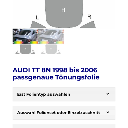
AUDI TT 8N 1998 bis 2006
passgenaue Tönungsfolie
H
e
Erst Folientyp auswählen
r
b
s
Auswahl Folienset oder Einzelzuschnitt
t
: