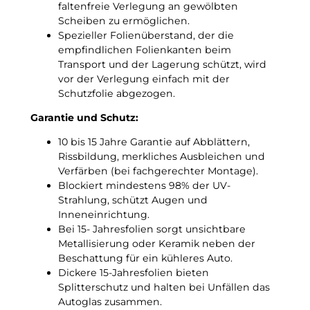
s
faltenfreie Verlegung an gewölbten
f
Scheiben zu ermöglichen.
o
Spezieller Folienüberstand, der die
l
empfindlichen Folienkanten beim
i
Transport und der Lagerung schützt, wird
e
vor der Verlegung einfach mit der
M
Schutzfolie abgezogen.
e
n
Garantie und Schutz:
g
10 bis 15 Jahre Garantie auf Abblättern,
e
Rissbildung, merkliches Ausbleichen und
Verfärben (bei fachgerechter Montage).
Blockiert mindestens 98% der UV-
Strahlung, schützt Augen und
Inneneinrichtung.
Bei 15- Jahresfolien sorgt unsichtbare
Metallisierung oder Keramik neben der
Beschattung für ein kühleres Auto.
Dickere 15-Jahresfolien bieten
Splitterschutz und halten bei Unfällen das
Autoglas zusammen.