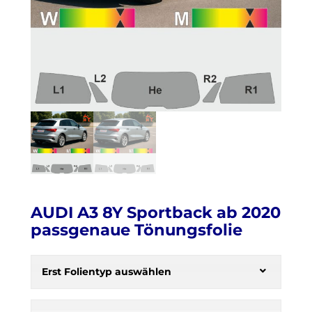
AUDI A3 8Y Sportback ab 2020
passgenaue Tönungsfolie
H
e
Erst Folientyp auswählen
r
b