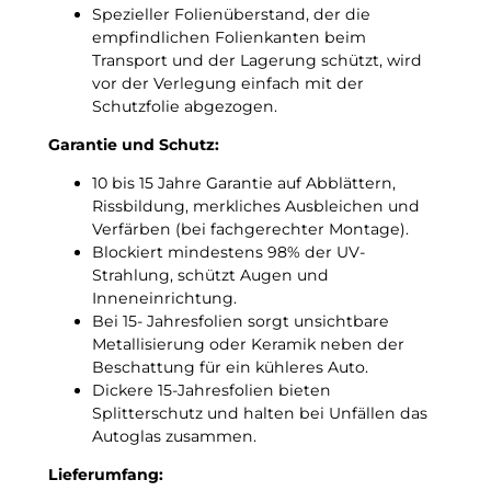
d
Spezieller Folienüberstand, der die
T
C
empfindlichen Folienkanten beim
ö
!
Transport und der Lagerung schützt, wird
n
vor der Verlegung einfach mit der
u
Schutzfolie abgezogen.
n
g
Garantie und Schutz:
s
f
10 bis 15 Jahre Garantie auf Abblättern,
o
Rissbildung, merkliches Ausbleichen und
l
Verfärben (bei fachgerechter Montage).
i
Blockiert mindestens 98% der UV-
e
Strahlung, schützt Augen und
M
Inneneinrichtung.
e
Bei 15- Jahresfolien sorgt unsichtbare
n
Metallisierung oder Keramik neben der
g
Beschattung für ein kühleres Auto.
e
Dickere 15-Jahresfolien bieten
Splitterschutz und halten bei Unfällen das
Autoglas zusammen.
Lieferumfang: