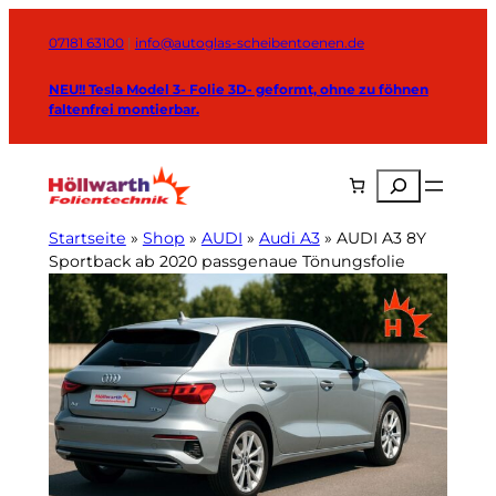
Zum
Inhalt
07181 63100
|
info@autoglas-scheibentoenen.de
springen
NEU!! Tesla Model 3- Folie 3D- geformt, ohne zu föhnen
faltenfrei montierbar.
Suchen
Startseite
»
Shop
»
AUDI
»
Audi A3
»
AUDI A3 8Y
Sportback ab 2020 passgenaue Tönungsfolie