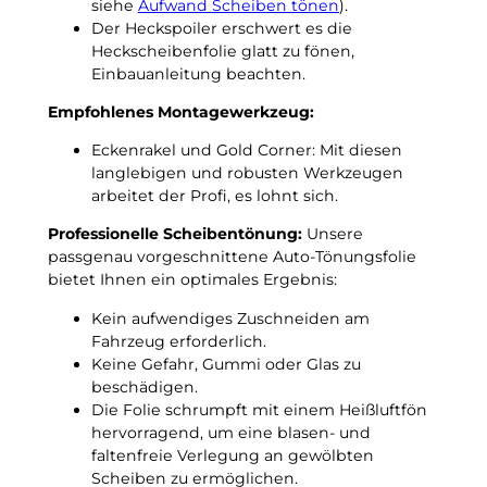
siehe
Aufwand Scheiben tönen
).
r
n
Der Heckspoiler erschwert es die
t
N
Heckscheibenfolie glatt zu fönen,
b
a
Einbauanleitung beachten.
a
c
c
h
Empfohlenes Montagewerkzeug:
k
t
a
Eckenrakel und Gold Corner: Mit diesen
f
b
langlebigen und robusten Werkzeugen
r
2
arbeitet der Profi, es lohnt sich.
o
0
s
Professionelle Scheibentönung:
Unsere
2
t
passgenau vorgeschnittene Auto-Tönungsfolie
0
u
bietet Ihnen ein optimales Ergebnis:
p
n
a
t
Kein aufwendiges Zuschneiden am
s
e
Fahrzeug erforderlich.
s
r
Keine Gefahr, Gummi oder Glas zu
g
–
beschädigen.
e
3
Die Folie schrumpft mit einem Heißluftfön
n
G
hervorragend, um eine blasen- und
a
r
faltenfreie Verlegung an gewölbten
u
a
Scheiben zu ermöglichen.
e