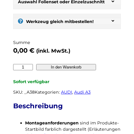
s
Auswahl Folienset oder Einzelzuschnitt
t
:
s
Werkzeug gleich mitbestellen!
e
l
b
Summe
e
0,00
€
(inkl. MwSt.)
r
t
ö
A
In den Warenkorb
n
U
e
D
Sofort verfügbar
n
I
,
A
SKU:
_A38
Kategorien:
AUDI
, 
Audi A3
n
3
o
8
Beschreibung
c
Y
h
S
k
Montageanforderungen
sind im Produkte-
p
e
Startbild farblich dargestellt (Erläuterungen
o
i