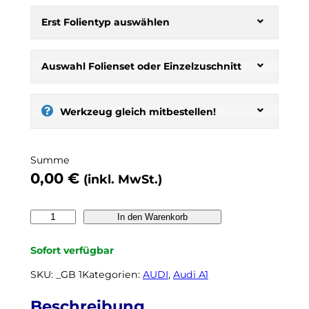
H
e
Erst Folientyp auswählen
r
b
s
Auswahl Folienset oder Einzelzuschnitt
t
:
s
Werkzeug gleich mitbestellen!
e
l
b
Summe
e
0,00
€
(inkl. MwSt.)
r
t
ö
A
In den Warenkorb
n
u
e
d
Sofort verfügbar
n
i
,
A
SKU:
_GB 1
Kategorien:
AUDI
, 
Audi A1
n
1
o
G
Beschreibung