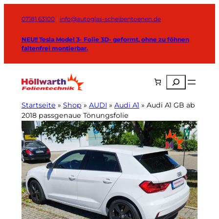
Zum
Inhalt
07181 63100
|
info@autoglas-scheibentoenen.de
springen
NEU!! Tesla Model 3- Folie 3D- geformt, ohne zu föhnen
faltenfrei montierbar.
Suchen
Startseite
»
Shop
»
AUDI
»
Audi A1
»
Audi A1 GB ab
2018 passgenaue Tönungsfolie