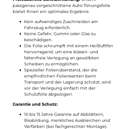
n
3
passgenau vorgeschnittene Auto-Tönungsfolie
g
G
bietet Ihnen ein optimales Ergebnis:
s
r
f
Kein aufwendiges Zuschneiden am
a
o
Fahrzeug erforderlich.
d
l
Keine Gefahr, Gummi oder Glas zu
C
i
beschädigen.
!
e
Die Folie schrumpft mit einem Heißluftfön
M
hervorragend, um eine blasen- und
e
faltenfreie Verlegung an gewölbten
n
Scheiben zu ermöglichen.
g
Spezieller Folienüberstand, der die
e
empfindlichen Folienkanten beim
Transport und der Lagerung schützt, wird
vor der Verlegung einfach mit der
Schutzfolie abgezogen.
Garantie und Schutz:
10 bis 15 Jahre Garantie auf Abblättern,
Rissbildung, merkliches Ausbleichen und
Verfärben (bei fachgerechter Montage).