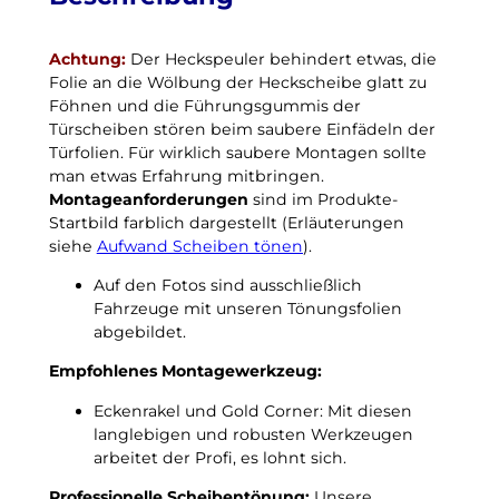
c
B
h
a
k
Achtung:
Der Heckspeuler behindert etwas, die
b
e
Folie an die Wölbung der Heckscheibe glatt zu
2
i
Föhnen und die Führungsgummis der
0
n
Türscheiben stören beim saubere Einfädeln der
1
N
Türfolien. Für wirklich saubere Montagen sollte
8
a
man etwas Erfahrung mitbringen.
p
c
Montageanforderungen
sind im Produkte-
a
h
Startbild farblich dargestellt (Erläuterungen
s
t
siehe
Aufwand Scheiben tönen
).
s
f
g
r
Auf den Fotos sind ausschließlich
e
o
Fahrzeuge mit unseren Tönungsfolien
n
s
abgebildet.
a
t
u
Empfohlenes Montagewerkzeug:
u
e
n
Eckenrakel und Gold Corner: Mit diesen
T
t
langlebigen und robusten Werkzeugen
ö
e
arbeitet der Profi, es lohnt sich.
n
r
u
–
Professionelle Scheibentönung:
Unsere