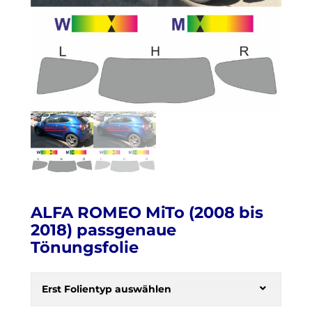
ALFA ROMEO MiTo (2008 bis
2018) passgenaue
Tönungsfolie
H
e
Erst Folientyp auswählen
r