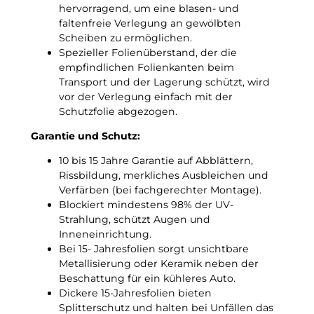
hervorragend, um eine blasen- und
a
e
faltenfreie Verlegung an gewölbten
d
n
Scheiben zu ermöglichen.
C
a
Spezieller Folienüberstand, der die
!
u
empfindlichen Folienkanten beim
e
Transport und der Lagerung schützt, wird
T
vor der Verlegung einfach mit der
ö
Schutzfolie abgezogen.
n
u
Garantie und Schutz:
n
g
10 bis 15 Jahre Garantie auf Abblättern,
s
Rissbildung, merkliches Ausbleichen und
f
Verfärben (bei fachgerechter Montage).
o
Blockiert mindestens 98% der UV-
l
Strahlung, schützt Augen und
i
Inneneinrichtung.
e
Bei 15- Jahresfolien sorgt unsichtbare
M
Metallisierung oder Keramik neben der
e
Beschattung für ein kühleres Auto.
n
Dickere 15-Jahresfolien bieten
g
Splitterschutz und halten bei Unfällen das