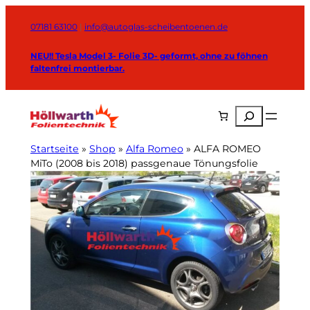
Zum
Inhalt
07181 63100
|
info@autoglas-scheibentoenen.de
springen
NEU!! Tesla Model 3- Folie 3D- geformt, ohne zu föhnen
faltenfrei montierbar.
Suchen
Startseite
»
Shop
»
Alfa Romeo
»
ALFA ROMEO
MiTo (2008 bis 2018) passgenaue Tönungsfolie