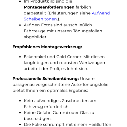
e
Im Produktbild sind die
M
i
Montageanforderungen
farblich
i
n
dargestellt (Erläuterungen siehe
Aufwand
T
N
Scheiben tönen
.).
o
a
Auf den Fotos sind ausschließlich
(
c
Fahrzeuge mit unseren Tönungsfolien
2
h
abgebildet.
0
t
0
Empfohlenes Montagewerkzeug:
f
8
r
b
Eckenrakel und Gold Corner: Mit diesen
o
i
langlebigen und robusten Werkzeugen
s
s
arbeitet der Profi, es lohnt sich.
t
2
u
Professionelle Scheibentönung:
Unsere
0
n
passgenau vorgeschnittene Auto-Tönungsfolie
1
t
bietet Ihnen ein optimales Ergebnis:
8
e
)
Kein aufwendiges Zuschneiden am
r
p
Fahrzeug erforderlich.
–
a
Keine Gefahr, Gummi oder Glas zu
3
s
beschädigen.
G
s
Die Folie schrumpft mit einem Heißluftfön
r
g