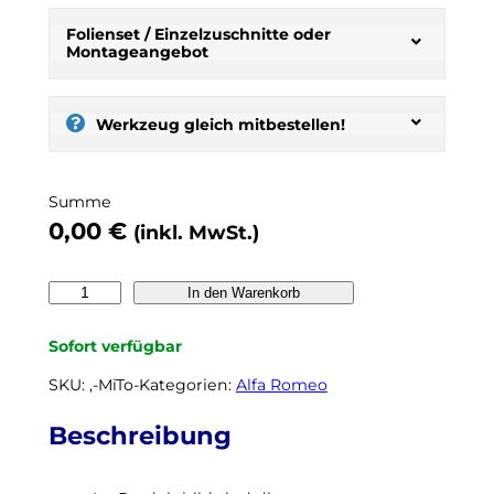
b
s
Folienset / Einzelzuschnitte oder
Montageangebot
t
:
s
e
Werkzeug gleich mitbestellen!
l
b
e
Summe
r
0,00
€
(inkl. MwSt.)
t
ö
n
A
In den Warenkorb
e
L
n
F
Sofort verfügbar
,
A
n
R
SKU:
‚-MiTo-
Kategorien:
Alfa Romeo
o
O
c
M
Beschreibung
h
E
k
O