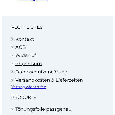
„
Montageservice
. Oder rufen Sie an: 07181 63100.
Wir machen Ihnen dann ein faires Angebot zum
Festpreis.
Profitieren Sie von unserer Erfahrung
im Bereich der Scheibentönung in
RECHTLICHES
Autohäusern seit 1995.
Kontakt
AGB
Widerruf
Impressum
Datenschutzerklärung
Versandkosten & Lieferzeiten
Vertrag widerrufen
PRODUKTE
Tönungsfolie passgenau