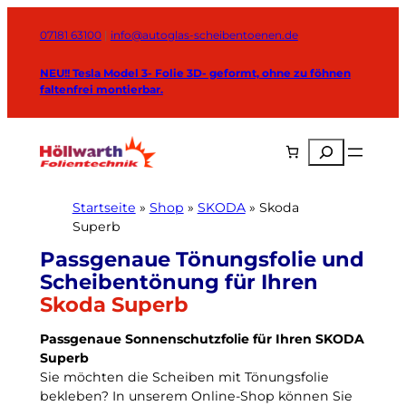
Zum
Inhalt
07181 63100
|
info@autoglas-scheibentoenen.de
springen
NEU!! Tesla Model 3- Folie 3D- geformt, ohne zu föhnen
faltenfrei montierbar.
Suchen
Startseite
»
Shop
»
SKODA
»
Skoda
Superb
Skoda Superb
Passgenaue Sonnenschutzfolie für Ihren SKODA
Superb
Sie möchten die Scheiben mit Tönungsfolie
bekleben? In unserem Online-Shop können Sie