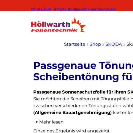
Zum
07181 63100
|
info@autoglas-scheibentoenen.de
Inhalt
springen
Startseite
»
Shop
»
SKODA
»
Sk
Passgenaue Sonnenschutzfolie für Ihren
Sie möchten die Scheiben mit Tönungsfolie 
zwischen verschiedenen Tönungsstufen wähl
(Allgemeine Bauartgenehmigung)
kostenlos
▼
Mehr lesen
Passgenauer Zuschnitt dank Lasertechnolog
Einzelnes Ergebnis wird angezeigt