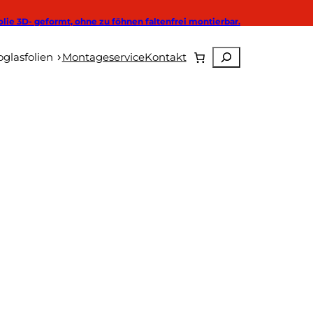
olie 3D- geformt, ohne zu föhnen faltenfrei montierbar.
Suchen
Autoglasfolien
glasfolien
Montageservice
Kontakt