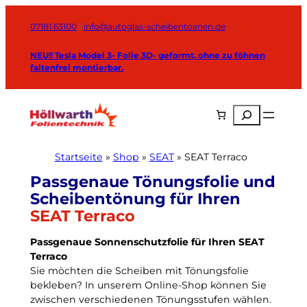
Zum
Inhalt
07181 63100
|
info@autoglas-scheibentoenen.de
springen
NEU!! Tesla Model 3- Folie 3D- geformt, ohne zu föhnen
faltenfrei montierbar.
Suchen
Startseite
»
Shop
»
SEAT
»
SEAT Terraco
SEAT Terraco
Passgenaue Sonnenschutzfolie für Ihren SEAT
Terraco
Sie möchten die Scheiben mit Tönungsfolie
bekleben? In unserem Online-Shop können Sie
zwischen verschiedenen Tönungsstufen wählen.