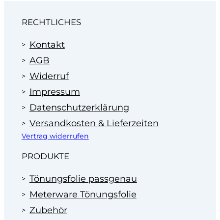
Wir machen Ihnen dann ein faires Angebot zum
Festpreis.
RECHTLICHES
Profitieren Sie von unserer Erfahrung
im Bereich der Scheibentönung in
Kontakt
Autohäusern seit 1995.
AGB
Widerruf
Impressum
Datenschutzerklärung
Versandkosten & Lieferzeiten
Vertrag widerrufen
PRODUKTE
Tönungsfolie passgenau
Meterware Tönungsfolie
Zubehör