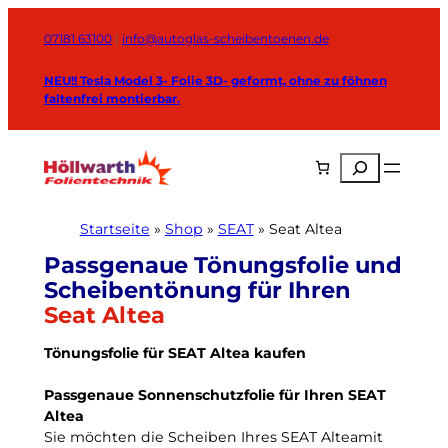
Zum
Inhalt
07181 63100
|
info@autoglas-scheibentoenen.de
springen
NEU!! Tesla Model 3- Folie 3D- geformt, ohne zu föhnen
faltenfrei montierbar.
Suchen
Startseite
»
Shop
»
SEAT
»
Seat Altea
Seat Altea
Tönungsfolie für SEAT Altea kaufen
Passgenaue Sonnenschutzfolie für Ihren SEAT
Altea
Sie möchten die Scheiben Ihres SEAT Alteamit