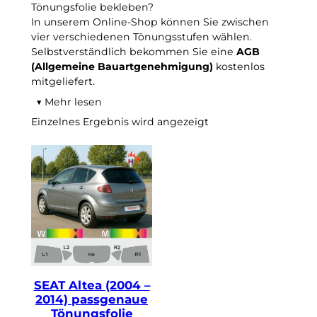
Tönungsfolie bekleben?
In unserem Online-Shop können Sie zwischen
vier verschiedenen Tönungsstufen wählen.
Selbstverständlich bekommen Sie eine
AGB
(Allgemeine Bauartgenehmigung)
kostenlos
mitgeliefert.
▼
Mehr lesen
Passgenauer Zuschnitt dank Lasertechnologie
Einzelnes Ergebnis wird angezeigt
Die von Ihnen ausgewählte Auto-
Sonnenschutzfolie ist durch Laserprägung
bauabnahmefrei, und nach Ihrer Bestellung
passgenau für Ihren SEAT Altea maschinell
zugeschnitten. Bitte beachten Sie unsere
allgemeinen Montagehinweise für die
Fensterfolie, damit Sie die Tönungsfolien sauber
verlegen können. Zu den
Montageanforderungen navigieren Sie unten
über „
Daten und Anleitungen
“. Weitere
technische Daten zur Montage, Preise und
SEAT Altea (2004 –
Lieferumfang finden Sie in den Produktdetails.
2014) passgenaue
Werkzeug für die Scheibentönung
Tönungsfolie