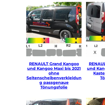
RENAULT Grand Kangoo
RENAUL
und Kangoo Maxi bis 2021
und Kang
ohne
Kast
Seitenscheibenverkleidun
Tö
g passgenaue
Tönungsfolie