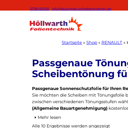
Zum
07181 63100
|
info@autoglas-scheibentoenen.de
Inhalt
springen
Startseite
»
Shop
»
RENAULT
»
Passgenaue Sonnenschutzfolie für Ihren R
Sie möchten die Scheiben mit Tönungsfolie 
zwischen verschiedenen Tönungsstufen wähl
(Allgemeine Bauartgenehmigung)
kostenlos
▼
Mehr lesen
Passgenauer Zuschnitt dank Lasertechnolog
Alle 10 Ergebnisse werden angezeigt