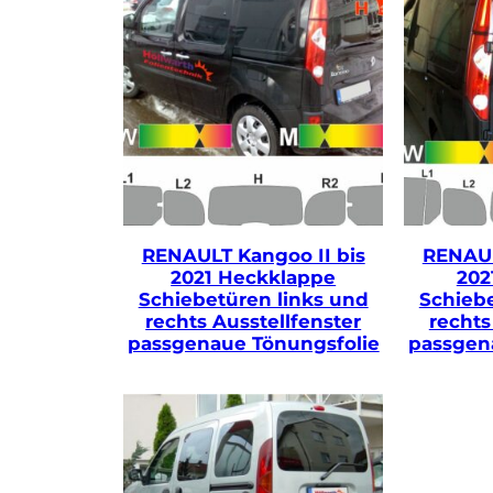
RENAULT Kangoo II bis
RENAUL
2021 Heckklappe
202
Schiebetüren links und
Schiebe
rechts Ausstellfenster
recht
passgenaue Tönungsfolie
passgen