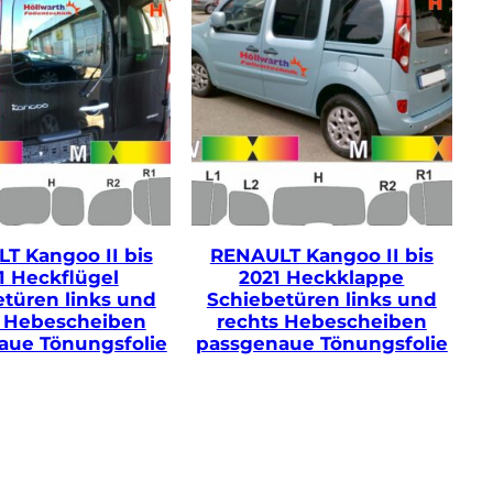
T Kangoo II bis
RENAULT Kangoo II bis
1 Heckflügel
2021 Heckklappe
türen links und
Schiebetüren links und
s Hebescheiben
rechts Hebescheiben
aue Tönungsfolie
passgenaue Tönungsfolie