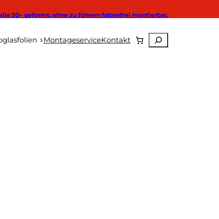
olie 3D- geformt, ohne zu föhnen faltenfrei montierbar.
Suchen
Autoglasfolien
glasfolien
Montageservice
Kontakt