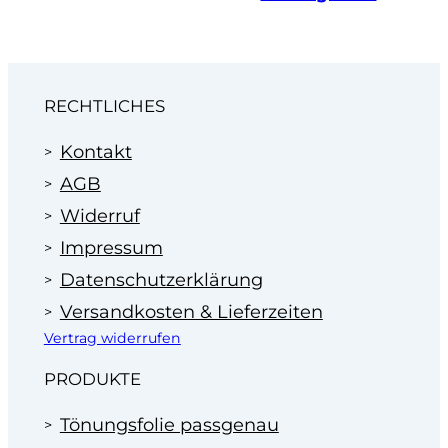
„
Montageservice
. Oder rufen Sie an: 07181 63100.
Wir machen Ihnen dann ein faires Angebot zum
Festpreis.
Profitieren Sie von unserer Erfahrung
im Bereich der Scheibentönung in
RECHTLICHES
Autohäusern seit 1995.
Kontakt
AGB
Widerruf
Impressum
Datenschutzerklärung
Versandkosten & Lieferzeiten
Vertrag widerrufen
PRODUKTE
Tönungsfolie passgenau