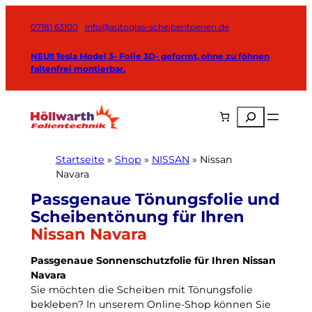
Zum
Inhalt
07181 63100
|
info@autoglas-scheibentoenen.de
springen
NEU!! Tesla Model 3- Folie 3D- geformt, ohne zu föhnen
faltenfrei montierbar.
Suchen
Startseite
»
Shop
»
NISSAN
»
Nissan
Navara
Nissan Navara
Passgenaue Sonnenschutzfolie für Ihren Nissan
Navara
Sie möchten die Scheiben mit Tönungsfolie
bekleben? In unserem Online-Shop können Sie