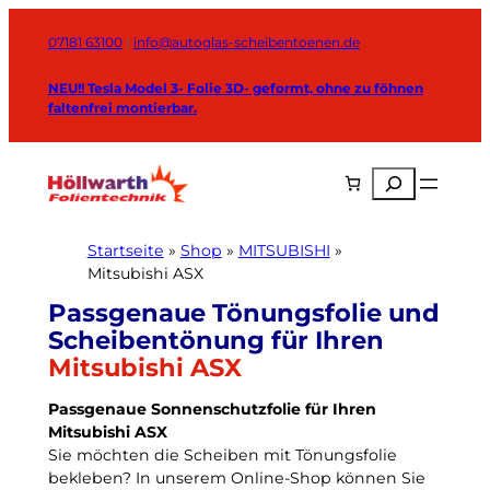
Zum
Inhalt
07181 63100
|
info@autoglas-scheibentoenen.de
springen
NEU!! Tesla Model 3- Folie 3D- geformt, ohne zu föhnen
faltenfrei montierbar.
Suchen
Startseite
»
Shop
»
MITSUBISHI
»
Mitsubishi ASX
Mitsubishi ASX
Passgenaue Sonnenschutzfolie für Ihren
Mitsubishi ASX
Sie möchten die Scheiben mit Tönungsfolie
bekleben? In unserem Online-Shop können Sie