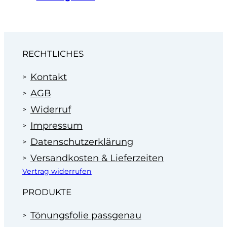
„
Montageservice
. Oder rufen Sie an: 07181 63100.
Wir machen Ihnen dann ein faires Angebot zum
Festpreis.
Profitieren Sie von unserer Erfahrung
im Bereich der Scheibentönung in
RECHTLICHES
Autohäusern seit 1995.
Kontakt
AGB
Widerruf
Impressum
Datenschutzerklärung
Versandkosten & Lieferzeiten
Vertrag widerrufen
PRODUKTE
Tönungsfolie passgenau