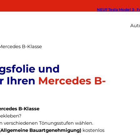
NEU!! Tesla Model 3- F
Auto
Mercedes B-Klasse
Mercedes B-
ercedes B-Klasse
bekleben?
n verschiedenen Tönungsstufen wählen.
(Allgemeine Bauartgenehmigung)
kostenlos