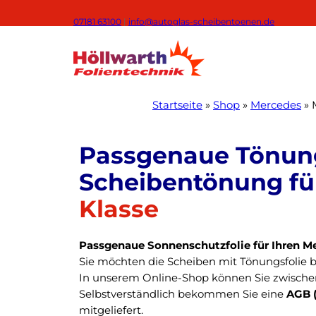
Zum
07181 63100
|
info@autoglas-scheibentoenen.de
Inhalt
springen
Startseite
»
Shop
»
Mercedes
»
Klasse
Passgenaue Sonnenschutzfolie für Ihren M
Sie möchten die Scheiben mit Tönungsfolie 
In unserem Online-Shop können Sie zwische
Selbstverständlich bekommen Sie eine
AGB 
mitgeliefert.