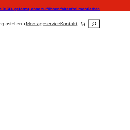
olie 3D- geformt, ohne zu föhnen faltenfrei montierbar.
Suchen
Autoglasfolien
glasfolien
Montageservice
Kontakt