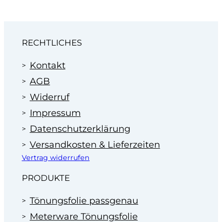
„
Montageservice
. Oder rufen Sie an: 07181 63100.
Wir machen Ihnen dann ein faires Angebot zum
Festpreis.
Profitieren Sie von unserer Erfahrung
RECHTLICHES
im Bereich der Scheibentönung in
Autohäusern seit 1995.
Kontakt
AGB
Widerruf
Impressum
Datenschutzerklärung
Versandkosten & Lieferzeiten
Vertrag widerrufen
PRODUKTE
Tönungsfolie passgenau
Meterware Tönungsfolie