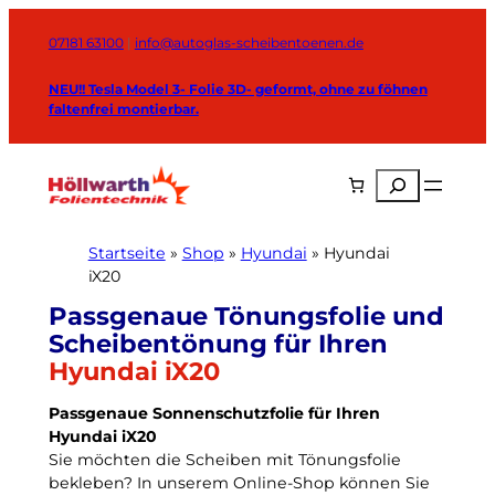
Zum
Inhalt
07181 63100
|
info@autoglas-scheibentoenen.de
springen
NEU!! Tesla Model 3- Folie 3D- geformt, ohne zu föhnen
faltenfrei montierbar.
Suchen
Startseite
»
Shop
»
Hyundai
»
Hyundai
iX20
Hyundai iX20
Passgenaue Sonnenschutzfolie für Ihren
Hyundai iX20
Sie möchten die Scheiben mit Tönungsfolie
bekleben? In unserem Online-Shop können Sie