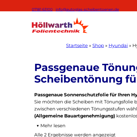
Zum
07181 63100
|
info@autoglas-scheibentoenen.de
Inhalt
springen
Startseite
»
Shop
»
Hyundai
»
H
Passgenaue Sonnenschutzfolie für Ihren Hy
Sie möchten die Scheiben mit Tönungsfolie 
zwischen verschiedenen Tönungsstufen wähl
(Allgemeine Bauartgenehmigung)
kostenlos
▼
Mehr lesen
Passgenauer Zuschnitt dank Lasertechnolog
Alle 2 Ergebnisse werden angezeigt