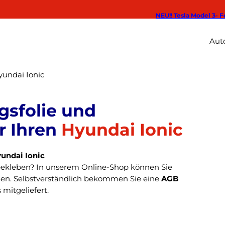
NEU!! Tesla Model 3- F
Auto
yundai Ionic
Hyundai Ionic
undai Ionic
bekleben? In unserem Online-Shop können Sie
en. Selbstverständlich bekommen Sie eine
AGB
 mitgeliefert.
ie