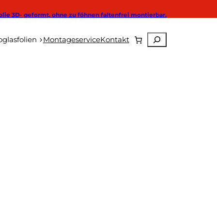
olie 3D- geformt, ohne zu föhnen faltenfrei montierbar.
Suchen
Autoglasfolien
glasfolien
Montageservice
Kontakt